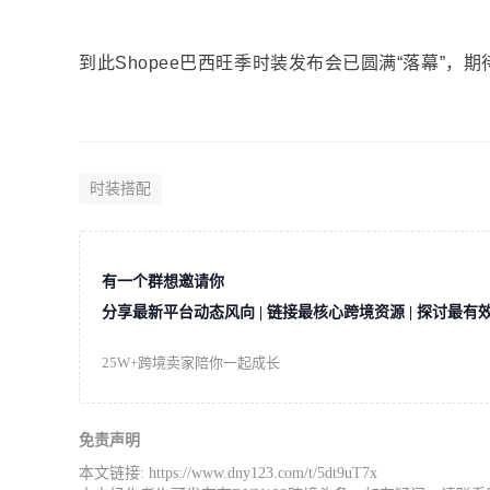
到此Shopee巴西旺季时装发布会已圆满“落幕”，
时装搭配
有一个群想邀请你
分享最新平台动态风向 | 链接最核心跨境资源 | 探讨最有
25W+跨境卖家陪你一起成长
免责声明
本文链接:
https://www.dny123.com/t/5dt9uT7x