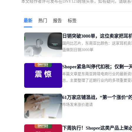
本文经作者许可发布在DNY123跨境头条，如有疑问，请联
最新
热门
报告
标签
日销突破3000单，这位卖家把耳
国内比芯片，东南亚比颜色：这家耳机卖
了东南亚年轻人的时尚单品
值做到日销3000单
Shopee紧急叫停代扣税；仅剩一
本篇文章是东南亚跨境电商行业的最新资
大平台被点名全面下架这款产品
总，主要整理了近期行业内的多项重要变
Shopee新增两大硬核权益
括印尼 0.5% 电商所得税第三次宣布延期
Shopee 印尼本土店紧急叫停代扣第 22 
61万家店铺混战，“第一个涨价”
税；Shopee 越南站点升级商城、优选及优选
市场发来涨价邀请
瓜分万亿蛋糕
铺权益；越南监管部门要求 Shopee、Laza
大平台限期下架违规产品。同时涵盖了泰
卖家集体向贸易竞争委员会投诉；菲律宾
获两批申报不实的走私烟花爆竹等区域监
下周执行！Shopee这类产品上架