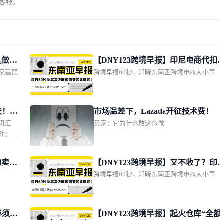
系客服。
机做成
【DNY123跨境早报】印尼电商代扣
家靠颜
跨境早报60秒，知晓东南亚跨境电商大小事
改期11月1日；TikTok Shop推动印
单量增长2.5倍；上缴1628亿！越南
点管控电商物流链路
天！两
市场温差下，Lazada开征技术费！
讯汇
卖家：它为什么敢这么做
；
动：包
；
条所得
的卖家
【DNY123跨境早报】又不收了？印
 + 店
跨境早报60秒，知晓东南亚跨境电商大小事
再次推迟电商代扣税；泰国电商规模
da 两
计达600亿美元；菲律宾2亿比索肉类
国电商
海关查
库被端
管动态
必须双
【DNY123跨境早报】起火仓库“全