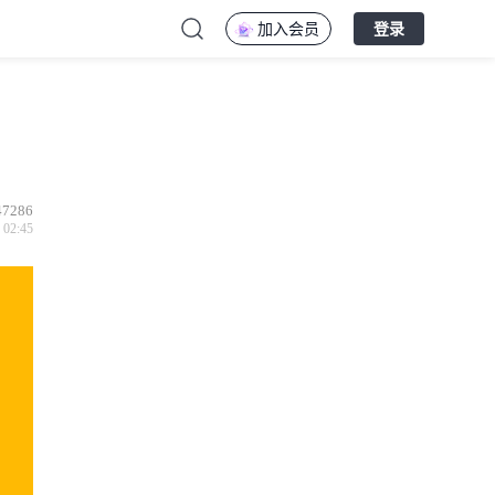
加入会员
登录
47286
 02:45