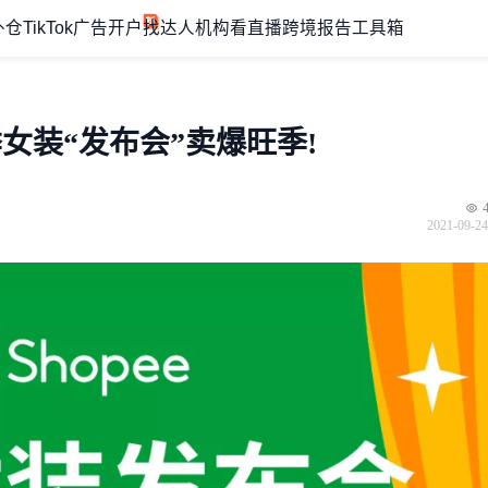
外仓
TikTok广告开户
找达人机构
看直播
跨境报告
工具箱
女装“发布会”卖爆旺季!
2021-09-24