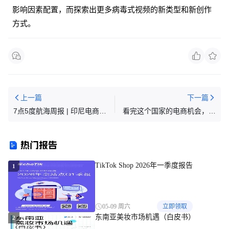
影响因素配置，而探索出更多病毒式视频的新类型和新创作
方式。
上一篇
下一篇
7点5度航海周报 | 印尼电商工
看完这个国家的电商机会，你
具平台Desty再融500万美元；
还会觉得东南亚香吗
J&amp;T获投25亿美元，计划
热门报告
香港上市；印尼总统佐科将推
出风投基金
TikTok Shop 2026年一季度报告
1
05-09 周六
立即领取
东南亚美妆市场机遇（白皮书）
2