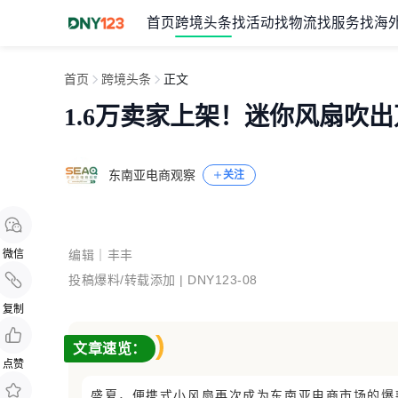
首页
跨境头条
找活动
找物流
找服务
找海
首页
跨境头条
正文
1.6万卖家上架！迷你风扇吹
东南亚电商观察
关注
微信
编辑｜丰丰
投稿爆料/转载添加 |
DNY123-08
复制
文章速览：
点赞
盛夏，便携式小风扇再次成为东南亚电商市场的爆