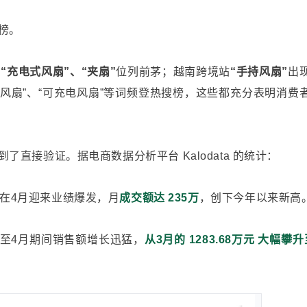
榜。
，
“充电式风扇”、“夹扇”
位列前茅；越南跨境站
“手持风扇”
出
风扇”、“可充电风扇”等词频登热搜榜，这些都充分表明消费
到了直接验证。据电商数据分析平台
Kalodata
的统计：
方店铺在4月迎来业绩爆发，月
成交额达 235万
，创下今年以来新高
官店在3至4月期间销售额增长迅猛，
从3月的 1283.68万元 大幅攀升