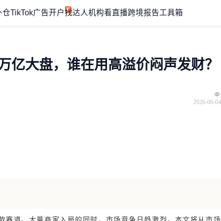
外仓
TikTok广告开户
找达人机构
看直播
跨境报告
工具箱
出万亿大盘，谁在用高溢价闷声发财？
2026-06-04
款赛道。大量商家入局的同时，市场竞争日趋激烈。
本文将从市