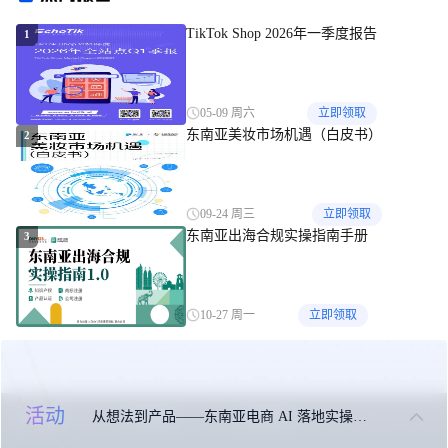
TikTok Shop 2026年一季度报告
1
05-09 周六
立即领取
东南亚美妆市场机遇（白皮书）
2
09-24 周三
立即领取
东南亚出海合规实操指南手册
3
10-27 周一
立即领取
活动
从想法到产品——东南亚电商 AI 落地实操大课
关于我们
联系我们
免责申明