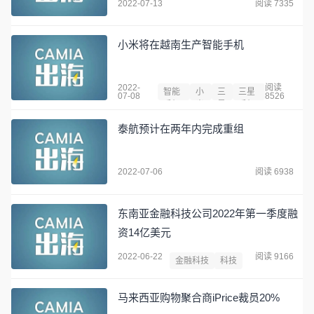
2022-07-13
阅读 7335
小米将在越南生产智能手机
2022-
阅读
智能
小
三
三星
07-08
8526
手机
米
星
手机
泰航预计在两年内完成重组
2022-07-06
阅读 6938
东南亚金融科技公司2022年第一季度融
资14亿美元
2022-06-22
阅读 9166
金融科技
科技
马来西亚购物聚合商iPrice裁员20%