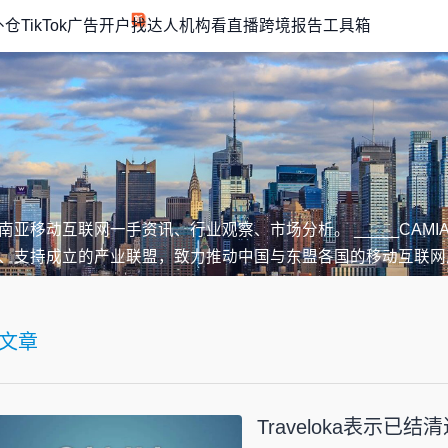
外仓
TikTok广告开户
找达人机构
看直播
跨境报告
工具箱
南亚移动互联网一手资讯、行业观察、市场分析。 _____CAM
、支持成立的产业联盟，致力推动中国与东盟各国的移动互联网
文章
Traveloka表示已