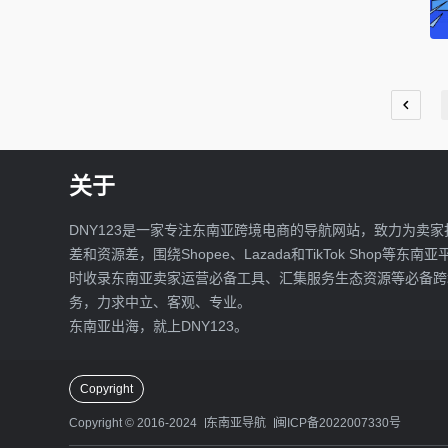
关于
DNY123是一家专注东南亚跨境电商的导航网站，致力为卖家
差和资源差，围绕Shopee、Lazada和TikTok Shop等东南
时收录东南亚卖家运营必备工具、汇集服务生态资源等必备跨
务，力求中立、客观、专业。
东南亚出海，就上DNY123。
Copyright
Copyright © 2016-2024
东南亚导航
闽ICP备2022007330号