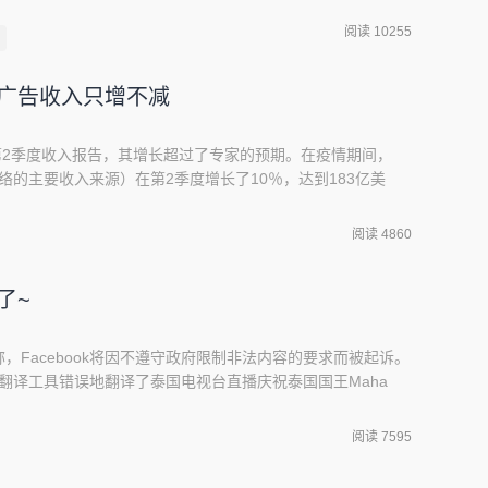
示，这项合作使印度尼西亚的消费者能够在应用商店上购买游戏
阅读 10255
ok广告收入只增不减
20年第2季度收入报告，其增长超过了专家的预期。在疫情期间，
交网络的主要收入来源）在第2季度增长了10％，达到183亿美
加，Facebook预计第3季度广告收入将继续快速增长，超过
book广告的运动于6月份启动，旨在向Facebook施加压力，
阅读 4860
平台上的仇
了~
，Facebook将因不遵守政府限制非法内容的要求而被起诉。
自动翻译工具错误地翻译了泰国电视台直播庆祝泰国国王Maha
消息后发出的。 Facebook随即立刻道歉，并暂时停止了该社交网络英
中，泰国经济&amp;技术部长Puttipong Punnakanta
阅读 7595