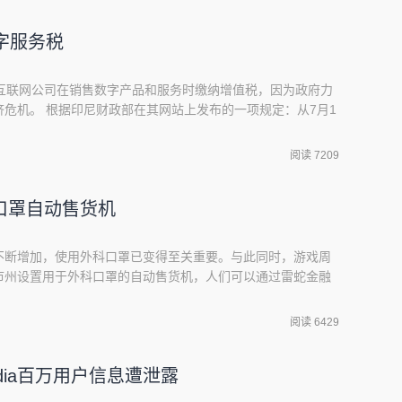
们花了
字服务税
型互联网公司在销售数字产品和服务时缴纳增值税，因为政府力
危机。 根据印尼财政部在其网站上发布的一项规定：从7月1
有重要地位的非居民互联网公司销售的数字产品征收10%的增
数字游戏。政府此前曾表示，Spotify和Netflix等流媒体
阅读 7209
是两家公司均未回复置评请求。通
口罩自动售货机
不断增加，使用外科口罩已变得至关重要。与此同时，游戏周
市州设置用于外科口罩的自动售货机，人们可以通过雷蛇金融
Razer Pay”支付。“随着我们采取预防措施遏制病毒的传
缺的必需品，现在雷蛇专用口罩生产线已经正式投产，作为新
阅读 6429
席执行官Min-Liang Tan
edia百万用户信息遭泄露