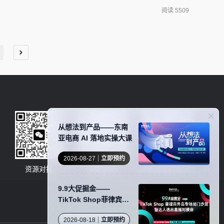
空公司的控股权。在交通部长Saksayam Chidchob发表
阅读 5509
司股价上涨了1
从想法到产品——东南
亚电商 AI 落地实操大课
2026-08-27
立即预约
资源对接
卖家社群
服务商商务合作
9.9大促掘金——
TikTok Shop菲律宾外
岛专场闭门沙龙暨达人
2026-08-18
立即预约
选品直播对接会