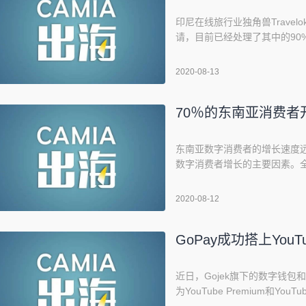
印尼在线旅行业独角兽Trave
请，目前已经处理了其中的90%。根据
章，这些退款总额为1.4万亿印尼盾(约
资者。Willson Cuaca指出
2020-08-13
70％的东南亚消费者
东南亚数字消费者的增长速度
数字消费者增长的主要因素。全球咨
地区的数字消费者(即过去12
Bain &amp; Compan
2020-08-12
字。这意味着该地区近70%的
GoPay成功搭上You
近日，Gojek旗下的数字钱包
为YouTube Premium和Yo
尼西亚推出的首个电子钱包支付方式