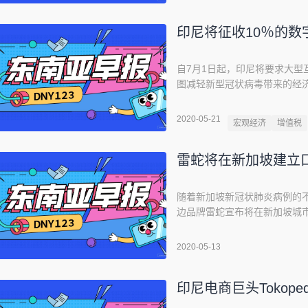
会议员Joey Salceda说：“我
印尼将征收10％的数
自7月1日起，印尼将要求大
图减轻新型冠状病毒带来的经济
日起，印尼将对在印尼市场占
值税，包括流媒体服务、应用程序和
2020-05-21
宏观经济
增值税
平台的服务将被征收新税，但
雷蛇将在新加坡建立
随着新加坡新冠状肺炎病例的
边品牌雷蛇宣布将在新加坡城
科技的移动钱包APP访问，使用“
播，口罩不可避免地成为了稀
2020-05-13
加坡人，我们有责任站出来。”雷蛇首
印尼电商巨头Tokop