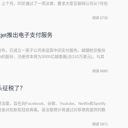
。上个月，印尼通过了一项法律，要求大型互联网公司从7月份
纳增值税。在菲律宾，一名议员也在议会提出了一项类似的法
人Ratchada Thanadirek表示，这项法案仍需由泰国议
阅读 5735
供数字服务、年收入超过18
tjet推出电子支付服务
宣布，已成立一家子公司来运营中间支付服务。越捷航空股份
的股份，注册资本将为3000亿越南盾(合210万美元)。与其
据当地媒体报道，这家廉价航空公司正在开发一款超级应用
可以提供酒店、汽车租赁、贷款等其他服务。 目前，越捷航空
阅读 6685
子银行为客户提供支付服务，并与Momo和
头征税了？
在向Facebook、谷歌、Youtube、Netflix和Spotify
资金对抗新型冠状病毒。该法案预计将通过对菲律宾提供的数
亿比索（约合5.71亿美元）。菲律宾是电子商务交易的一个关
是世界上社交媒体的最大用户之一。该法案的主要起草者、国
阅读 5871