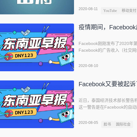
于去年开始扩展。GoPay表
2020-08-11
YouTube
移动支付
并通过GoPay
疫情期间，Facebo
Facebook刚刚发布了20
Facebook的广告收入（社
元。此外，尽管广告抵制不断增
华尔街专家的预期。 抵制Face
2020-08-10
要求其采取特定行动以防止其
Facebook又要被起诉
近日，泰国经济技术部长警告称
这一警告是在Facebook的
Vajiralongkorn诞辰的
译泰的自动翻译应用程序。从这次事件
2020-08-05
脸书
国际社会
一直在指责Fa