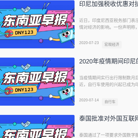
印尼加强税收优惠对
近日，印度尼西亚税务部门表
情对经济的影响。一份声明称
括对一些制造业工厂和中小企
尼西亚政府还扩大了有资格申
2020-07-23
宏观经济
府已拨款近500亿美元用于抗
2020年疫情期间印
当疫情期间实行出行限制数月
近，自行车使用的兴起已成为
了50％。（印尼最受欢迎自
尼成为流行趋势的3种主要自行车
2020-07-14
自行车
间最抢手的自行车。从2020年
泰国批准对外国互联
泰国通过了一项要求外国数字服