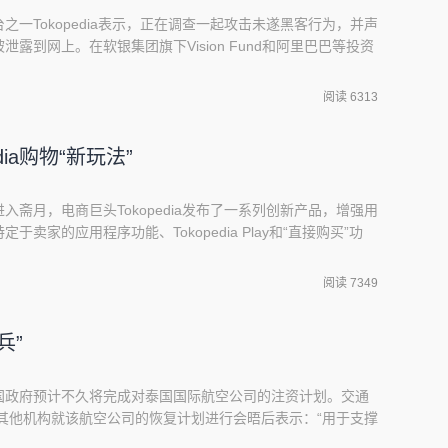
一Tokopedia表示，正在调查一起攻击未遂黑客行为，并声
露到网上。在软银集团旗下Vision Fund和阿里巴巴等投资
pedia的每月活跃用户超过9000万。Tokopedia的创始人兼
wijaya是日本最著名的科技企业家之一。“我们发现有人试图窃取
阅读 6313
dia购物“新玩法”
斋月，电商巨头Tokopedia发布了一系列创新产品，增强用
卖家的应用程序功能、Tokopedia Play和“直接购买”功
riscilla Anais表示，斋月期间的交易量激增，尤其是在新冠状
减少病毒传播的一种方式。为了帮助本地企业继续经营，
阅读 7349
兵”
国政府预计不久将完成对泰国国际航空公司的注资计划。交通
hob在与其他机构就该航空公司的恢复计划进行会晤后表示：“用于支撑
。” 他没有透露更多的细节，但在2010年，泰国政府认购了