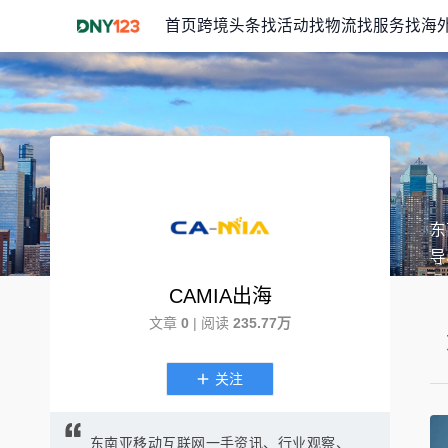
首页
跨境头条
找活动
找物流
找服务
找海
东
导
CAMIA出海
文章
0
| 阅读
235.77万
关注
东南亚移动互联网一手资讯、行业观察、