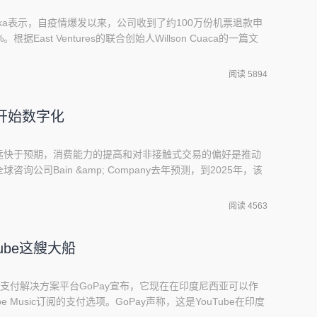
loka表示，自疫情爆发以来，公司收到了约100万份机票退款申
East Ventures的联合创始人Willson Cuaca的一篇文
合9,590万美元)，East Ventures是Traveloka的早期投
，Traveloka主要依赖于航空公司在其平台上的
阅读 5894
开始数字化
远快于预期，消费能力的提高和对非接触式交易的偏好是推动
询公司Bain &amp; Company去年预测，到2025年，该
个月在网上购买产品或服务的消费者)数量将达到3.1亿左右。
y在与Facebook合作完成的后续报告中，预测东南亚今年将达到这一数
阅读 4563
Tube这艘大船
和支付解决方案平台GoPay宣布，它现在在印度尼西亚可以作
uTube Music订阅的支付选项。GoPay声称，这是YouTube在印度
。公告表示GoPay与Google Play的现有合作伙伴关系已