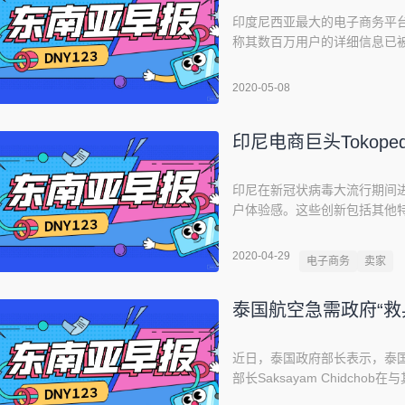
印度尼西亚最大的电子商务平台之
称其数百万用户的详细信息已被泄
者20亿美元资金的支持下，Toko
首席执行长William Tanu
2020-05-08
Tokopedia
印尼电商巨头Tokope
印尼在新冠状病毒大流行期间进入
户体验感。这些创新包括其他特定于
能。Tokopedia的高级副总裁P
病毒大流行期间，在线购物是
2020-04-29
电子商务
卖家
Tokopedia发布了一系列创
泰国航空急需政府“救
近日，泰国政府部长表示，泰
部长Saksayam Chidc
流动性所需的资金，将很快明确