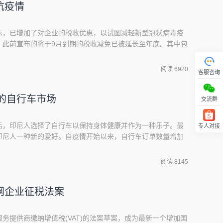
抗疫情
示，已增加了对企业的税收优惠，以试图减轻新型冠状病毒疫
，此前宣布的将于9月到期的税收减免已被延长至年底。其中包
业的税收优惠，以及对企业所得税分期付款的优惠折扣。印度
请减税的公司类型，包括该计划中的林业企业。 印度尼西亚政
阅读 6920
客服咨询
击新型冠状病毒疫情，以及预计的财政收入下降，估计
尼的自行车市场
交流群
后，印尼人选择了自行车以保持身体健康并作为一种乐子。最
专人对接
回顶部
印尼人一种新的爱好。自疫情开始以来，自行车订单数量增加
行车搜索趋势）折叠式自行车、山地自行车和儿童自行车是在印
车型。通过研究发现，折叠车是2020年3月至2020年6月期
阅读 8145
3月1日到6月21日，折叠车的搜索兴趣
网企业征税法案
务提供商缴纳增值税(VAT)的法案草案，成为最新一个增加国