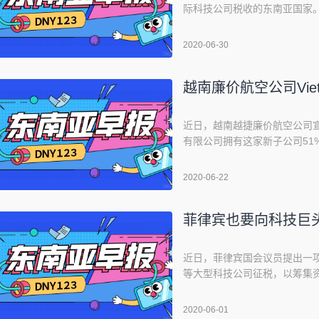
际科技公司税收的东南亚国家
开始为销售数字产品和服务缴
案，对数字服务征税。泰国政府发言
2020-06-30
会投票表决，法案要求在泰国提
越南廉价航空公司Vie
近日，越南越捷廉价航空公司
有限公司拥有这家新子公司51%
他股东有关的信息尚未披露。
APP，不仅可以销售机票，还
2020-06-22
正通过信用卡、国内借记卡、电
菲律宾也要向科技巨
近日，菲律宾国会议员提出一项法案，旨
等大型科技公司征税，以筹集
字服务征收增值税来筹集290
键增长领域，因为菲律宾人民
2020-06-01