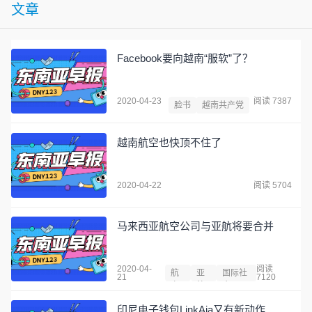
文章
Facebook要向越南“服软”了？
2020-04-23
阅读 7387
脸书
越南共产党
越南航空也快顶不住了
2020-04-22
阅读 5704
马来西亚航空公司与亚航将要合并
2020-04-
阅读
航
亚
国际社
21
7120
空
航
会
印尼电子钱包LinkAja又有新动作