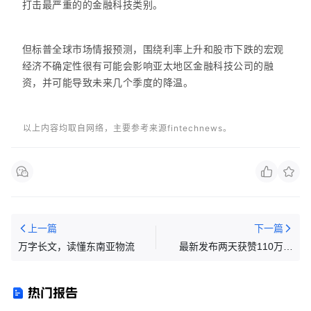
打击最严重的的金融科技类别。
但标普全球市场情报预测，围绕利率上升和股市下跌的宏观
经济不确定性很有可能会影响亚太地区金融科技公司的融
资，并可能导致未来几个季度的降温。
以上内容均取自网络，主要参考来源fintechnews。
上一篇
下一篇
万字长文，读懂东南亚物流
最新发布两天获赞110万！
TK“头发贴钻机”近两周爆火！|
嘀嗒狗
热门报告