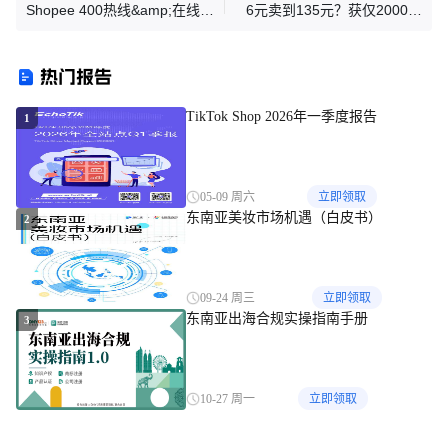
Shopee 400热线&amp;在线聊
6元卖到135元？获仅2000万
天渠道服务内容调整通知
的TK“手机遮阳伞”是什么创意
神器！| 嘀嗒狗
热门报告
TikTok Shop 2026年一季度报告
1
05-09 周六
立即领取
东南亚美妆市场机遇（白皮书）
2
09-24 周三
立即领取
东南亚出海合规实操指南手册
3
10-27 周一
立即领取