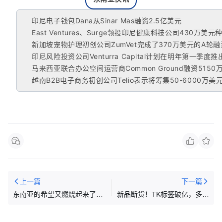
印尼电子钱包Dana从Sinar Mas融资2.5亿美元
East Ventures、Surge领投印尼健康科技公司430万美
新加坡宠物护理初创公司ZumVet完成了370万美元的A轮融
印尼风险投资公司Venturra Capital计划在明年第一季度
马来西亚联合办公空间运营商Common Ground融资5150
越南B2B电子商务初创公司Telio表示将筹集50-6000万美
上一篇
下一篇
东南亚的希望又燃烧起来了！
新品断货！TK标签破亿，多个
东南亚7月最新数据，访问量
千万视频，“她力量”推动百亿
全体上升。
市场 | 嘀嗒狗