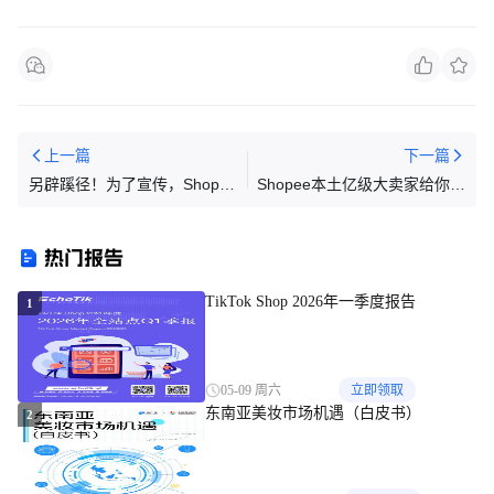
上一篇
下一篇
另辟蹊径！为了宣传，Shopee
Shopee本土亿级大卖家给你提
在巴西整了一部电视剧；2025
个醒，关于店铺的资金安全这
年，马来西亚数字经济将为
件事越早做越好
热门报告
GDP贡献25.5%以上；台湾虾
皮调整运费
TikTok Shop 2026年一季度报告
1
05-09 周六
立即领取
东南亚美妆市场机遇（白皮书）
2