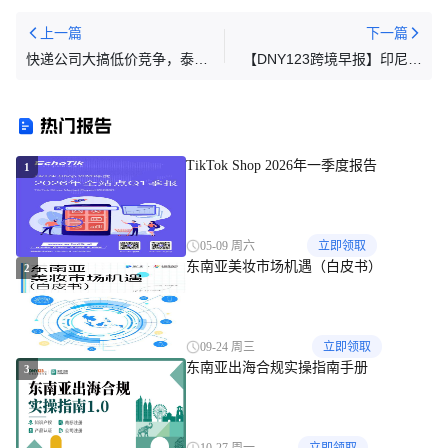
上一篇
下一篇
快递公司大搞低价竞争，泰国
【DNY123跨境早报】印尼电
邮政熬不住了
商平台Bukalapak今年第二季
度收入增长105%，PayPal、
热门报告
雅虎等平台被印尼封杀
TikTok Shop 2026年一季度报告
1
05-09 周六
立即领取
东南亚美妆市场机遇（白皮书）
2
09-24 周三
立即领取
东南亚出海合规实操指南手册
3
10-27 周一
立即领取