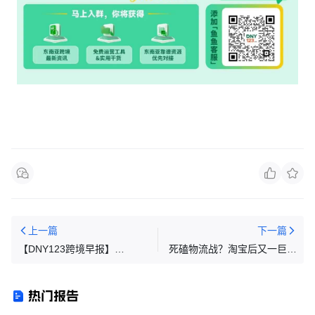
上一篇
下一篇
【DNY123跨境早报】
死磕物流战？淘宝后又一巨头
Tokopedia与TikTok Shop双十
“上桌”东南亚双11
促销成效显著；YouTube 与
热门报告
Lazada 联手推出购物分销计
划；菲律宾电商市场规模达