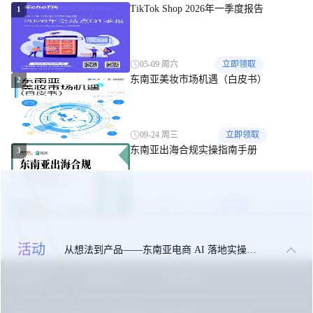
TikTok Shop 2026年一季度报告
1
250亿美元
05-09 周六
立即领取
东南亚美妆市场机遇（白皮书）
2
09-24 周三
立即领取
东南亚出海合规实操指南手册
3
10-27 周一
立即领取
活动
从想法到产品——东南亚电商 AI 落地实操大课
关于我们
联系我们
免责申明