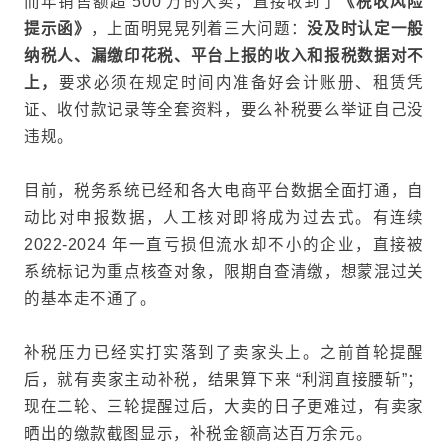
而年销售额超 500 万的大卖，直接收到了
《税收风险
提示函》
，上面明晃晃列着三大问题：
没及时认定一般
纳税人、漏缴
印花税
、平台上报的收入和报税数据对不
上，
要求必须在规定时间内准备好会计账册、租赁凭
证、收付款记录等全套资料，要么补税要么举证自己没
违规。
目前，税务系统已经和各大电商平台数据全面打通，自
动比对申报数据，人工核对即将成为过去式。有连续
2022-2024 年一直亏损但流水却不小的企业，直接被
系统标记为重点核查对象，限期自查清缴，想蒙混过关
的基本走不通了。
补税压力已经实打实落到了卖家头上。之前首轮提醒
后，就有卖家主动补税，结果算下来 “利润直接腰斩”；
现在二轮、三轮提醒过后，大卖的日子更难过，有卖家
晒出的缴款截图显示，补税金额高达百万余元。