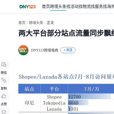
首页
跨境头条
找活动
找物流
找服务
找海
首页
跨境头条
正文
两大平台部分站点流量同步飘
DNY123跨境电商
关注
微信
复制
点赞