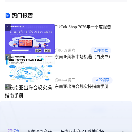
一起看真相聊大事儿 | 白鲸出
Shop随意提升服务费；明确：
品280期
TikTok Shop不会被封；亚行下
热门报告
调菲律宾经济增长预期
TikTok Shop 2026年一季度报告
1
05-09 周六
立即领取
东南亚美妆市场机遇（白皮书）
2
09-24 周三
立即领取
东南亚出海合规实操指南手册
3
10-27 周一
立即领取
活动
从想法到产品——东南亚电商 AI 落地实操大课