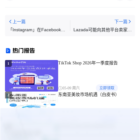
上一篇
下一篇
「Instagram」在Facebook的
Lazada可能向其他平台卖家开
美国广告营收占比首超50%
放物流服务；可怕！3.6亿人使
用Facebook 上瘾；马来计划
热门报告
拨款2.5亿
TikTok Shop 2026年一季度报告
1
05-09 周六
立即领取
东南亚美妆市场机遇（白皮书）
2
09-24 周三
立即领取
东南亚出海合规实操指南手册
3