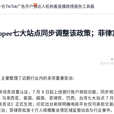
外仓
TikTok广告开户
找达人机构
看直播
跨境报告
工具箱
hopee七大站点同步调整该政策；菲律
2026-07-02
，主要整理了近期行业内的多项重要变动：
税务信息双重认证，7 月 8 日起上线银行账户核验功能，同步规
、马来西亚、泰国、越南、菲律宾、巴西、台湾七大站点 7 月 
商务法》正式生效；印尼出台新规明确电商平台仅可承担交易
整治；菲律宾批准十万人规模集会等区域监管动态与行业事件