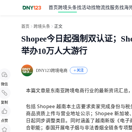
首页
跨境头条
找活动
找物流
找服务
找海
首页
跨境头条
正文
Shopee今日起强制双认证；S
举办10万人大游行
DNY123跨境电商
关注
微信
本篇文章是东南亚跨境电商行业的最新资讯汇总
复制
包括 Shopee 越南本土店要求卖家完成身份与
商品资质上传与营业地址公示；Shopee 新加坡
日起同步调整类目。同时涵盖了越南新版《电子
点赞
合职能；泰国开展电子烟与非法香烟全链条专项