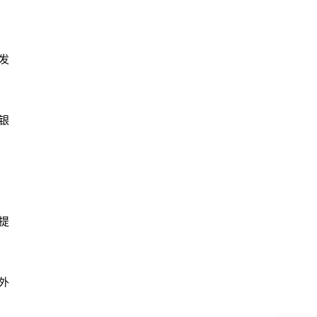
发
银
提
外