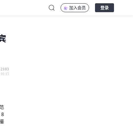
加入会员
登录
宾
2103
 01:15
范
8
撮
。