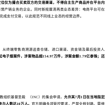
交电商，定位仅为撮合买卖双方的交易渠道，不得自主生产商品并在平台
经营产销业务的企业。同时新规厘清两类业态差异：电商平台可在
完成支付交易，以此规范不同线上业态的经营边界。
，从终端零售商溯源追查仓储、进口渠道、资金链及幕后投资人
起电子烟案件，涉案物品超154.97万件，涉案金额1.79亿泰铢；
教组织
基督圣殿
（INC）的集会申请，
允许其7月1日在当地指定
参与人数达10万人。
官方明确多项管控要求，严禁全程封路、需维