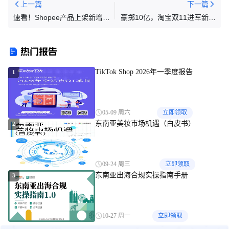
上一篇
下一篇
速看！Shopee产品上架新增硬
豪掷10亿，淘宝双11进军新马
性要求；Shopee等紧急下架，
泰！阿里电商又迈关键一步
超20款产品突遭禁售；泰菲两
热门报告
国缴获大批量非法品
TikTok Shop 2026年一季度报告
1
05-09 周六
立即领取
东南亚美妆市场机遇（白皮书）
2
09-24 周三
立即领取
东南亚出海合规实操指南手册
3
10-27 周一
立即领取