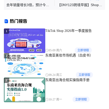
去年销量增长3倍，预计今年
【DNY123跨境早报】Shopee
继续增长30-40%，这个产品在
调整菲律宾海外仓服务费率，
东南亚爆火
罗宾逊在新加坡推出 百货网站
热门报告
TikTok Shop 2026年一季度报告
1
05-09 周六
立即领取
东南亚美妆市场机遇（白皮书）
2
09-24 周三
立即领取
东南亚出海合规实操指南手册
3
10-27 周一
立即领取