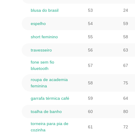
blusa do brasil
53
24
espelho
54
59
short feminino
55
58
travesseiro
56
63
fone sem fio
57
67
bluetooth
roupa de academia
58
75
feminina
garrafa térmica café
59
64
toalha de banho
60
80
torneira para pia de
61
72
cozinha