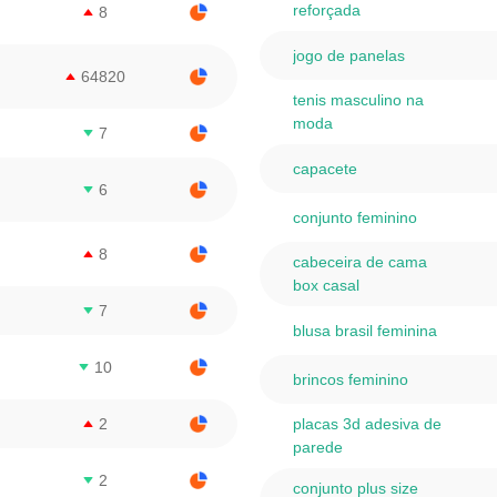
reforçada
8
jogo de panelas
64820
tenis masculino na
moda
7
capacete
6
conjunto feminino
8
cabeceira de cama
box casal
7
blusa brasil feminina
10
brincos feminino
2
placas 3d adesiva de
parede
2
conjunto plus size