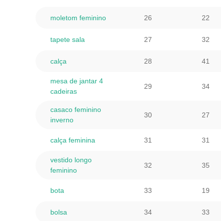
moletom feminino
26
22
tapete sala
27
32
calça
28
41
mesa de jantar 4
29
34
cadeiras
casaco feminino
30
27
inverno
calça feminina
31
31
vestido longo
32
35
feminino
bota
33
19
bolsa
34
33