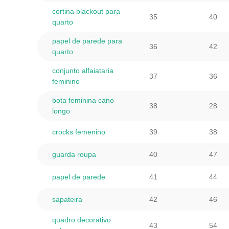
cortina blackout para
35
40
quarto
papel de parede para
36
42
quarto
conjunto alfaiataria
37
36
feminino
bota feminina cano
38
28
longo
crocks femenino
39
38
guarda roupa
40
47
papel de parede
41
44
sapateira
42
46
quadro decorativo
43
54