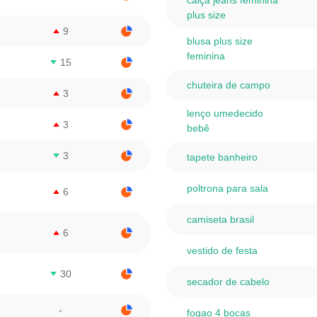
calça jeans feminina
plus size
9
blusa plus size
feminina
15
chuteira de campo
3
lenço umedecido
3
bebê
3
tapete banheiro
poltrona para sala
6
camiseta brasil
6
vestido de festa
30
secador de cabelo
-
fogao 4 bocas