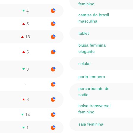
feminino
4
camisa do brasil
masculina
5
tablet
13
blusa feminina
elegante
5
celular
3
porta tempero
-
percarbonato de
sodio
3
bolsa transversal
feminino
14
saia feminina
1