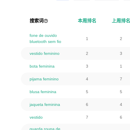
搜索词
本周排名
上周排
fone de ouvido
1
2
bluetooth sem fio
vestido feminino
2
3
bota feminina
3
1
pijama feminino
4
7
blusa feminina
5
5
jaqueta feminina
6
4
vestido
7
6
guarda roupa de