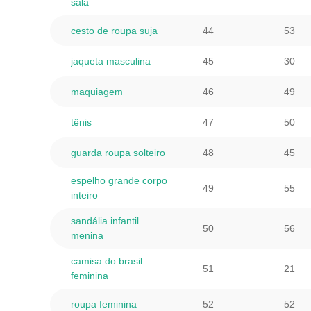
sala
cesto de roupa suja
44
53
jaqueta masculina
45
30
maquiagem
46
49
tênis
47
50
guarda roupa solteiro
48
45
espelho grande corpo
49
55
inteiro
sandália infantil
50
56
menina
camisa do brasil
51
21
feminina
roupa feminina
52
52