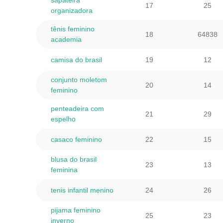
sapateira
17
25
organizadora
tênis feminino
18
64838
academia
camisa do brasil
19
12
conjunto moletom
20
14
feminino
penteadeira com
21
29
espelho
casaco feminino
22
15
blusa do brasil
23
13
feminina
tenis infantil menino
24
26
pijama feminino
25
23
inverno