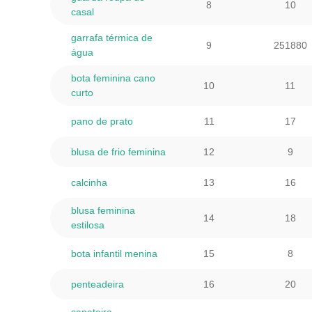
8
10
casal
garrafa térmica de
9
251880
água
bota feminina cano
10
11
curto
pano de prato
11
17
blusa de frio feminina
12
9
calcinha
13
16
blusa feminina
14
18
estilosa
bota infantil menina
15
8
penteadeira
16
20