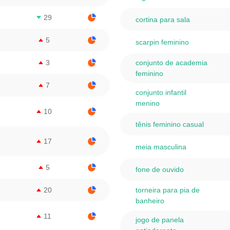
29
cortina para sala
5
scarpin feminino
3
conjunto de academia
feminino
7
conjunto infantil
menino
10
tênis feminino casual
17
meia masculina
5
fone de ouvido
20
torneira para pia de
banheiro
11
jogo de panela