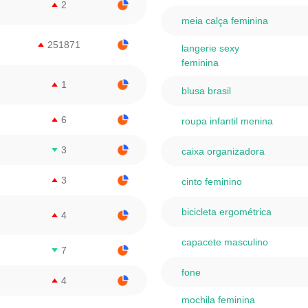
2
meia calça feminina
251871
langerie sexy
feminina
1
blusa brasil
6
roupa infantil menina
3
caixa organizadora
3
cinto feminino
bicicleta ergométrica
4
capacete masculino
7
fone
4
mochila feminina