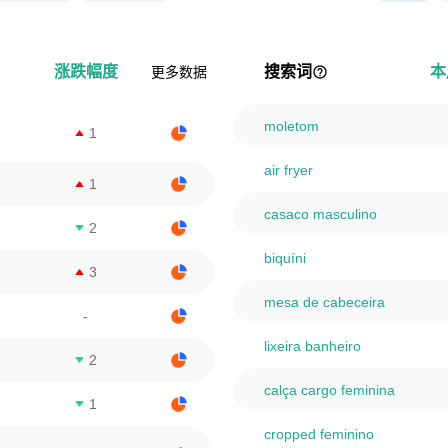
名
涨跌幅度
搜索词
本
更多数据
moletom
1
air fryer
1
casaco masculino
2
biquíni
3
mesa de cabeceira
-
lixeira banheiro
2
calça cargo feminina
1
cropped feminino