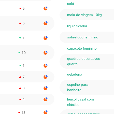
sofá
5
mala de viagem 10kg
6
liquidificador
sobretudo feminino
1
capacete feminino
10
quadros decorativos
quarto
1
geladeira
7
espelho para
3
banheiro
4
lençol casal com
elástico
11