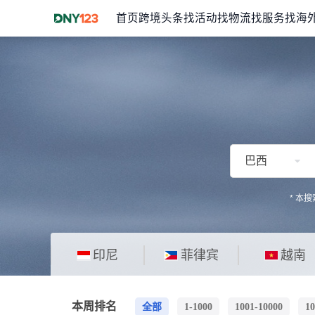
首页
跨境头条
找活动
找物流
找服务
找海
台湾
巴西
* 本
印尼
菲律宾
越南
本周排名
全部
1-1000
1001-10000
10