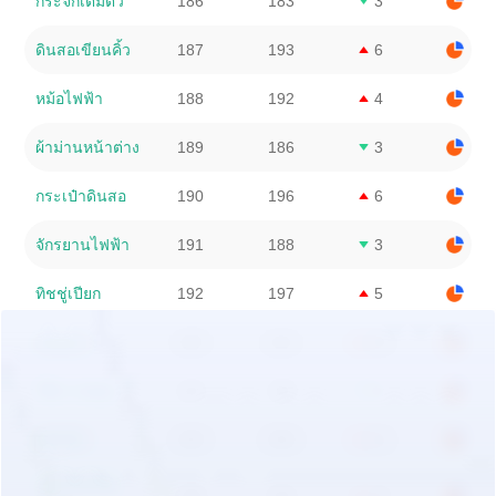
กระจกเต็มตัว
186
183
3
ดินสอเขียนคิ้ว
187
193
6
หม้อไฟฟ้า
188
192
4
ผ้าม่านหน้าต่าง
189
186
3
กระเป๋าดินสอ
190
196
6
จักรยานไฟฟ้า
191
188
3
ทิชชู่เปียก
192
197
5
mizumi
193
212
19
โต๊ะวางของ
194
190
4
คลีนซิ่ง
195
206
11
ชุดไทยเด็กผู้
196
215
19