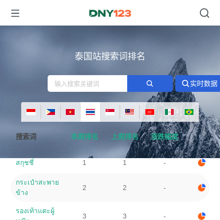
台湾
泰国站搜索词排名
实时数据
搜索词
本周排名
上周排名
涨跌幅度
สกุชชี่
1
1
-
กระเป๋าสะพาย
2
2
-
ข้าง
รองเท้าแตะผู้
3
3
-