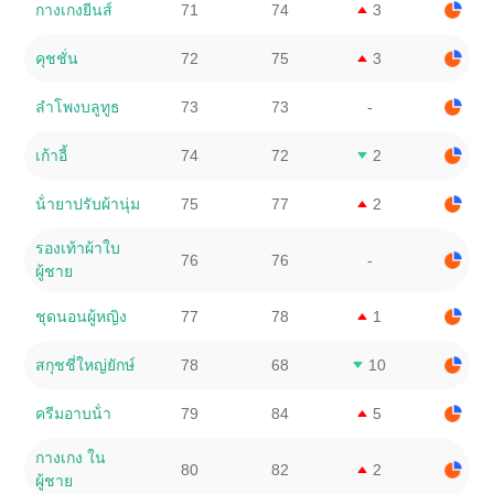
กางเกงยีนส์
71
74
3
คุชชั่น
72
75
3
ลําโพงบลูทูธ
73
73
-
เก้าอี้
74
72
2
น้ํายาปรับผ้านุ่ม
75
77
2
รองเท้าผ้าใบ
76
76
-
ผู้ชาย
ชุดนอนผู้หญิง
77
78
1
สกุชชี่ใหญ่ยักษ์
78
68
10
ครีมอาบน้ํา
79
84
5
กางเกง ใน
80
82
2
ผู้ชาย