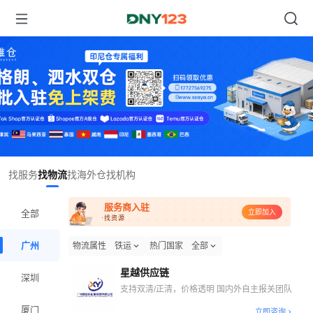
Item
找服务
找物流
找海外仓
找机构
1
of
服务商入驻
1
全部
立即加入
·找资源
广州
物流属性
铁运
热门国家
全部
星越供应链
深圳
支持双清/正清，价格透明 国内外自主报关团队
厦门
立即咨询