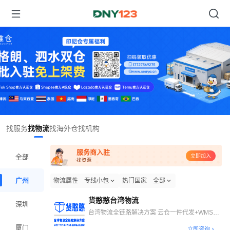
Item
找服务
找物流
找海外仓
找机构
1
of
服务商入驻
1
全部
立即加入
·找资源
广州
物流属性
专线小包
热门国家
全部
货憨憨台湾物流
深圳
台湾物流全链路解决方案 云仓一件代发+WMS自
打包上门收货
厦门
立即咨询