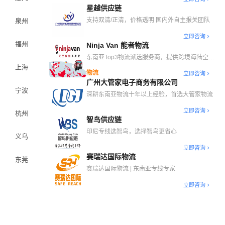
星越供应链
支持双清/正清，价格透明 国内外自主报关团队
泉州
立即咨询
福州
Ninja Van 能者物流
东南亚Top3物流派送服务商，提供跨境海陆空干
线、自营海外仓、末端派送等一站式跨境物流解决
上海
物流
立即咨询
方案
广州大管家电子商务有限公司
宁波
深耕东南亚物流十年以上经验，首选大管家物流
立即咨询
杭州
智鸟供应链
印尼专线选智鸟，选择智鸟更省心
义乌
立即咨询
赛瑞达国际物流
东莞
赛瑞达国际物流 | 东南亚专线专家
立即咨询