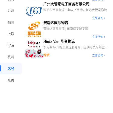
广州大管家电子商务有限公司
深耕东南亚物流十年以上经验，首选大管家物流
泉州
立即咨询
福州
赛瑞达国际物流
赛瑞达国际物流 | 东南亚专线专家
上海
立即咨询
Ninja Van 能者物流
宁波
东南亚Top3物流派送服务商，提供跨境海陆空干
线、自营海外仓、末端派送等一站式跨境物流解决
物流
立即咨询
方案
杭州
义乌
东莞