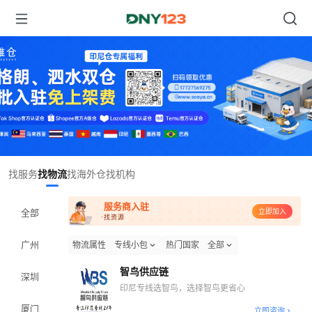
台湾
Item
找服务
找物流
找海外仓
找机构
1
of
服务商入驻
1
全部
立即加入
·找资源
广州
物流属性
专线小包
热门国家
全部
智鸟供应链
深圳
印尼专线选智鸟，选择智鸟更省心
厦门
立即咨询