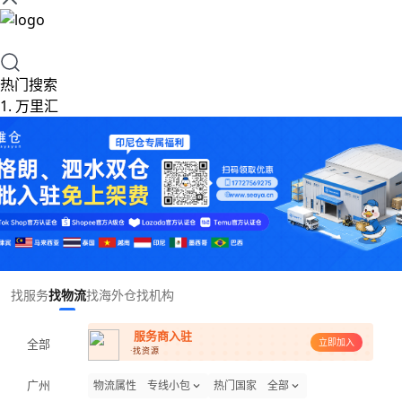
热门搜索
1.
万里汇
Item
找服务
找物流
找海外仓
找机构
1
of
服务商入驻
全部
1
立即加入
·找资源
广州
物流属性
专线小包
热门国家
全部