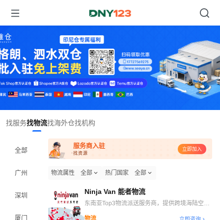
Item
找服务
找物流
找海外仓
找机构
1
of
服务商入驻
1
全部
立即加入
·找资源
广州
物流属性
全部
热门国家
全部
Ninja Van 能者物流
深圳
东南亚Top3物流派送服务商，提供跨境海陆空干
线、自营海外仓、末端派送等一站式跨境物流解决
厦门
物流
立即咨询