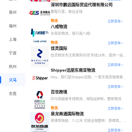
方案
深圳市鹏远国际货运代理有限公司
鹏程万里，致远全球
泉州
物流
立即咨询
福州
八戒物流
东南亚物流，我只选八戒!
上海
物流
立即咨询
佳灵国际
宁波
佳灵物流专注菲律宾/印尼专线16年，提供一站式
国际仓储、海/空运及门到门配送服务。
立即咨询
杭州
Shipper迅朋东南亚物流
Hey，我们是Shipper迅朋，一家东南亚独角兽物
义乌
流科技公司，总部位于雅加达，在印尼35个城市
立即咨询
自营300家仓储中心，主营东南亚头程物流、印尼
百世跨境
海外仓。
东莞
印马菲越泰专线物流、海陆运拼柜、整柜物流
物流
立即咨询
泉龙商通国际物流
菲律宾快船：7-12天 可接全国整柜：菲律宾，印
尼，马来西亚，泰国，日本
立即咨询