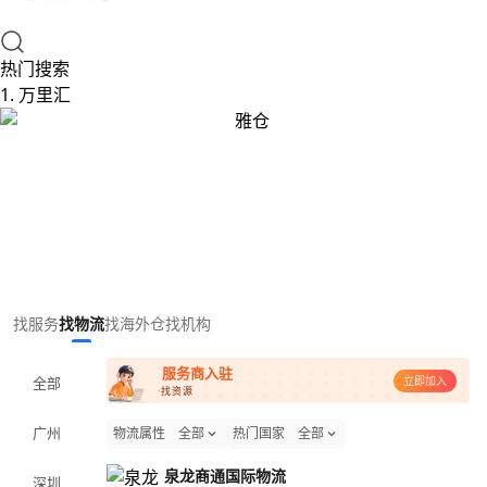
热门搜索
1.
万里汇
Item
找服务
找物流
找海外仓
找机构
1
of
服务商入驻
全部
1
立即加入
·找资源
广州
物流属性
全部
热门国家
全部
泉龙商通国际物流
深圳