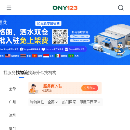
Item
找服务
找物流
找海外仓
找机构
1
of
服务商入驻
1
全部
立即加入
·找资源
广州
物流属性
全部
热门国家
印度尼西亚
深圳
厦门