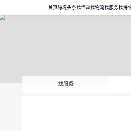
首页
跨境头条
找活动
找物流
找服务
找海
找服务
Item
1
of
1