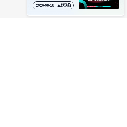
岛专场闭门沙龙暨达人
2026-08-18
立即预约
选品直播对接会
资源对接
卖家社群
服务商商务合作
当受骗。