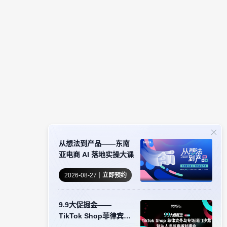
从想法到产品——东南
亚电商 AI 落地实操大课
2026-08-27
立即预约
9.9大促掘金——
TikTok Shop菲律宾外