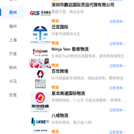
深圳市鹏远国际货运代理有限公司
鹏程万里，致远全球
泉州
物流
立即咨询
福州
泛亚国际
中泰专线物流大庄
上海
物流
立即咨询
Ninja Van 能者物流
宁波
东南亚Top3物流派送服务商，提供跨境海陆空干
线、自营海外仓、末端派送等一站式跨境物流解决
物流
立即咨询
方案
杭州
百世跨境
印马菲越泰专线物流、海陆运拼柜、整柜物流
义乌
物流
立即咨询
泉龙商通国际物流
东莞
菲律宾快船：7-12天 可接全国整柜：菲律宾，印
尼，马来西亚，泰国，日本
立即咨询
八戒物流
东南亚物流，我只选八戒!
物流
立即咨询