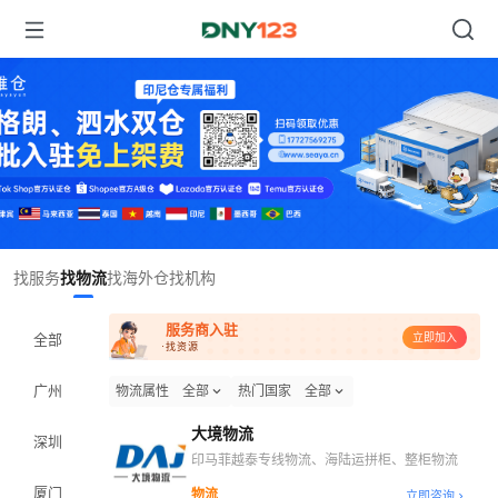
Item
找服务
找物流
找海外仓
找机构
1
of
服务商入驻
1
全部
立即加入
·找资源
广州
物流属性
全部
热门国家
全部
大境物流
深圳
印马菲越泰专线物流、海陆运拼柜、整柜物流
厦门
物流
立即咨询