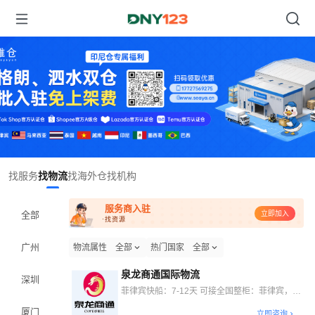
Item
找服务
找物流
找海外仓
找机构
1
of
服务商入驻
1
全部
立即加入
·找资源
广州
物流属性
全部
热门国家
全部
泉龙商通国际物流
深圳
菲律宾快船：7-12天 可接全国整柜：菲律宾，印
尼，马来西亚，泰国，日本
厦门
立即咨询