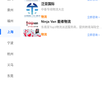
泛亚国际
中泰专线物流大庄
泉州
物流
立即咨询
福州
Ninja Van 能者物流
东南亚Top3物流派送服务商，提供跨境海陆空干
线、自营海外仓、末端派送等一站式跨境物流解决
上海
物流
立即咨询
方案
宁波
杭州
义乌
东莞