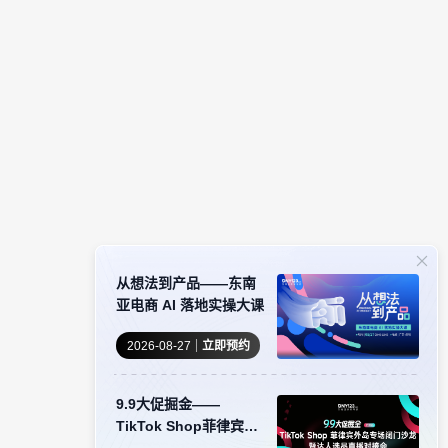
从想法到产品——东南
亚电商 AI 落地实操大课
2026-08-27
立即预约
9.9大促掘金——
TikTok Shop菲律宾外