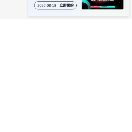
岛专场闭门沙龙暨达人
2026-08-18
立即预约
选品直播对接会
资源对接
卖家社群
服务商商务合作
当受骗。