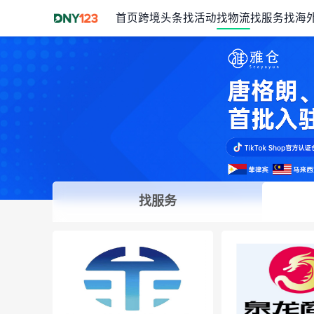
首页
跨境头条
找活动
找物流
找服务
找海
找服务
Item
1
of
1