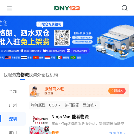
Item
找服务
找物流
找海外仓
找机构
1
of
服务商入驻
1
全部
立即加入
·找资源
广州
物流属性
COD
热门国家
新加坡
Ninja Van 能者物流
深圳
东南亚Top3物流派送服务商，提供跨境海陆空干
线、自营海外仓、末端派送等一站式跨境物流解决
厦门
物流
立即咨询