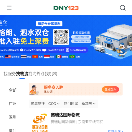
Item
找服务
找物流
找海外仓
找机构
1
of
服务商入驻
1
全部
立即加入
·找资源
广州
物流属性
COD
热门国家
新加坡
赛瑞达国际物流
深圳
赛瑞达国际物流 | 东南亚专线专家
厦门
立即咨询