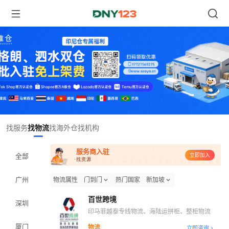
Item
找服务
找物流
找海外仓
找机构
1
of
服务商入驻
1
全部
立即加入
·找资源
广州
物流属性
门到门
热门国家
新加坡
百世跨境
深圳
印马菲越泰专线物流、海陆运拼柜、整柜物流
厦门
物流
立即咨询