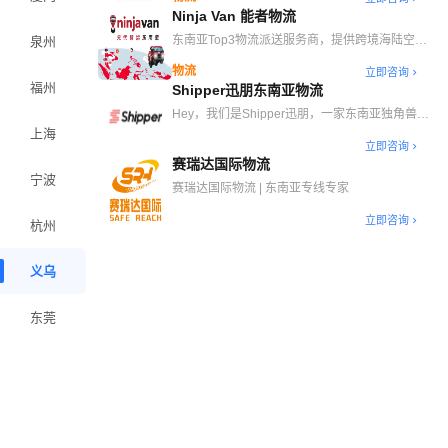
Ninja Van 能者物流
东南亚Top3物流派送服务商，提供跨境海陆空干
泉州
线、自营海外仓、末端派送等一站式跨境物流解决
物流
立即咨询
方案
福州
Shipper迅朋东南亚物流
Hey，我们是Shipper迅朋，一家东南亚独角兽物
流科技公司，总部位于雅加达，在印尼35个城市
上海
立即咨询
自营300家仓储中心，主营东南亚头程物流、印尼
赛瑞达国际物流
海外仓。
宁波
赛瑞达国际物流 | 东南亚专线专家
立即咨询
杭州
义乌
东莞