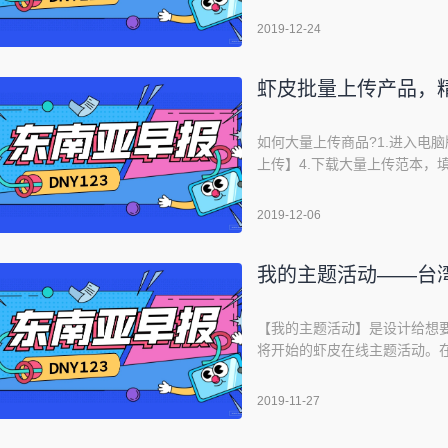
Shopee关注礼如何设置，
2019-12-24
注礼？如何设置关注礼？具体
虾皮批量上传产品，精
如何大量上传商品?1.进入电
上传】4.下载大量上传范本，
品汇入档案6.可以由分类列表查
如何填写大量EXCEL中的产品
2019-12-06
指示，并于第三横列开始输入您
我的主题活动——台
【我的主题活动】是设计给想
将开始的虾皮在线主题活动。
让买家更容易发现活动。只要
机会。全新推出【我的主题活
2019-11-27
动商品，来提高你的卖场表现