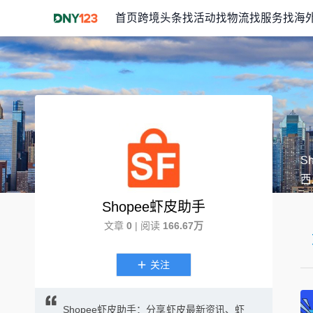
首页
跨境头条
找活动
找物流
找服务
找海
S
西
Shopee虾皮助手
文章
0
| 阅读
166.67万
关注
Shopee虾皮助手：分享虾皮最新资讯、虾