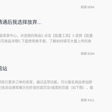
迅速提高店铺粉丝！关注礼如何在前台展示？哪些买家可以获取关
阅读 6064
的设置教程，您可以点击最下方的文档进行查看
通后我选择放弃...
脑版卖家中心，点选我的商品2.点击【批量工具】3.选择【批量
填写商品详情5.下载使用者手册，了解如何填写大量上传的商
看虾皮商品子分类与代码列表7.完成后，提交EXCEL文件。
信息?1.点选启用编辑2.点选启用内容3.根据第二横列中的说明
阅读 8264
的商品资讯4.点选「
湾站
要吸引更多订单的卖家，通过这项功能，可以报名商品参加即
在线活动通常展示在虾皮的首页及/或类别页面（如下图），能
报名销量高并符合活动要求的商品，就可以增加商品被选中的
动】接口中，你可以更容易地找到适合报名的主题活动以及活
阅读 4311
。我的主题活动接口-我的行销活动【全部】显示所有的主