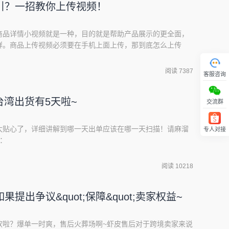
引？一招教你上传视频！
商品详情小视频就是一种，目的就是帮助产品展示的更全面，
群。商品上传视频必须要在手机上面上传，那到底怎么上传
我们下载一个app，app下载方式之前已经讲过了，可在后台
（app是买卖家通用的，台湾app打开是需要vp嗯网络的）登
阅读 7387
客服咨询
左上角【我的商店】进入【我的商店】后，往
台湾出货有5天啦~
交流群
太太贴心了，详细讲解到哪一天出单应该在哪一天扫描！请麻溜
专人对接
回顶部
：
阅读 10218
提出争议&quot;保障&quot;卖家权益~
软啦？爆单一时爽，售后火葬场啊~虾皮售后对于跨境卖家来说