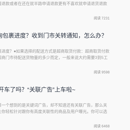
请退款或者在还在就半路申请退款更有不喜欢就申请退货退款
卖双方遇到交易纠纷时，可以彼此先沟通。许多纠纷，都可通
时，卖家可以向虾皮购物提出争议。如果买家提出【退款/退货
阅读 7231
，案件将会自动提交到虾皮购物的争议处理团队。在买家
询包裹进度？收到门市关转通知，怎么办？
裹进度？●如果选择的配送方式是超商取货付款：超商取货付款
超商门市待配送货物量的多少而定，一般来说大约需要3到5工
达指定门市后会有取货通知简讯提醒买家可以前往取货了之
→《运送资讯》→《查看详情》即时追踪包裹配送进度。注
阅读 9598
才会发送简讯通知买家可以前往取件，若到门市发生取不到
你开车了吗？“关联广告”上车啦~
第一个想到的是关键词广告，却不知道还有关联广告，那么关
让你轻松针对跟你有高度关联性的商品及用户曝光。你可以选
广告」：与你商品较有关的商品详情页下方的「相似商品」中
他商品时，将会同时看到你的广告，有效且快速地触及更多潜
阅读 6468