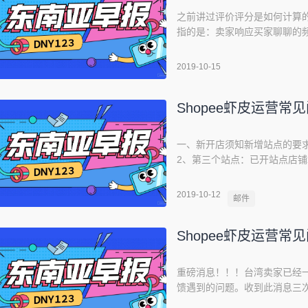
之前讲过评价评分是如何计算的
指的是：卖家响应买家聊聊的
率，建议于12小时内回复所
90天内所收到的聊聊和出价
2019-10-15
去90天内，其中最近25%的聊
Shopee虾皮运营常
一、新开店须知新增站点的要求
2、第三个站点：已开站点店
一个站点（MY\TH\PH\ID
求（同一站点）：1、第二个店
2019-10-12
邮件
ADO（日均出单）＞10注：
Shopee虾皮运营常
重磅消息！！！台湾卖家已经
馈遇到的问题。收到此消息三次
停，表格链接：https://shimo.