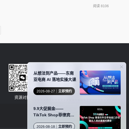
铺shopee将会直接屏蔽店铺和商品。一：关于藏价，为什么
阅读 8106
从想法到产品——东南
亚电商 AI 落地实操大课
2026-08-27
立即预约
资源对接
卖家社群
服务商商务合作
9.9大促掘金——
TikTok Shop菲律宾外
岛专场闭门沙龙暨达人
2026-08-18
立即预约
选品直播对接会