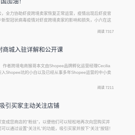
中国加油！
公，全力协助虾皮跨境卖家恢复正常运营，疫情出现后虾皮官
少新型冠状病毒疫情对虾皮跨境卖家的影响和损失，小六在这
项政策及福利，包括入驻加速7大免政策、虾皮物流豁免期延
阅读 7317
加速 "七大免政策"在3月31日前，入驻虾皮的新卖家将享受
快速入驻东南亚跨境电商！[注意] 文末有虾
附商城入驻详解和公开课
者跨境电商猴哥本文由Shopee品牌孵化运营经理Cecilia
Shopee坑的小白以及已经从事多年Shopee运营的中小卖
已，其实猴哥也是，每每打开主页，都要去Shopee Mall的板块去
的魅力，可能这就是巅峰吧！毕竟我们私下里都认为Shopee
阅读 7211
礼之吸引买家主动关注店铺
变成您商店的“粉丝”，以便他们可以轻松地再次向您购买并
可以通过设置“关注礼”的功能，吸引买家并按下“关注”按钮！
回馈内容，买家可以获得该优惠券作为关注您商店的回馈。