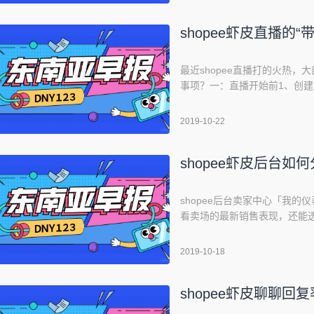
在买家。与你商品较有关的sh
shopee虾皮直播的“
最近shopee直播打的火热
事项？一：直播开始前1、创建直播
播封面点选新增封面-加入照片
事项设定适当且吸睛的封面图能吸
2019-10-22
LOGO呈现：建议透过颜色、
shopee虾皮后台如
shopee后台卖家中心「我
看卖场的最新销售表现，还能
你更有效的做出经营决策。如
点选中间我的仪表板查看更多
2019-10-18
查看特定时间的卖场的订单，访
shopee虾皮聊聊