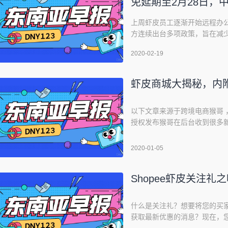
免延期至2月28日，
上周虾皮员工逐渐开始远程办
方连续出台多项政策，旨在减
里和各位卖家盘点下虾皮的各
2020-02-19
长、仓库扫描时效等。虾皮入驻
“七大免政策”，帮助跨境从业者
虾皮商城大揭秘，内
以下文章来源于跨境电商猴哥 ，作
授权发布猴哥在后台收到很多新入
家对于Shopee Mall眼热不
瞻仰瞻仰大佬，可能这就是品牌
2020-01-05
Mall一定是天猫的雏形，
Shopee虾皮关注
什么是关注礼？想要将您的买家
获取最新优惠的消息？现在，您
关注礼功能可以由您自由设置