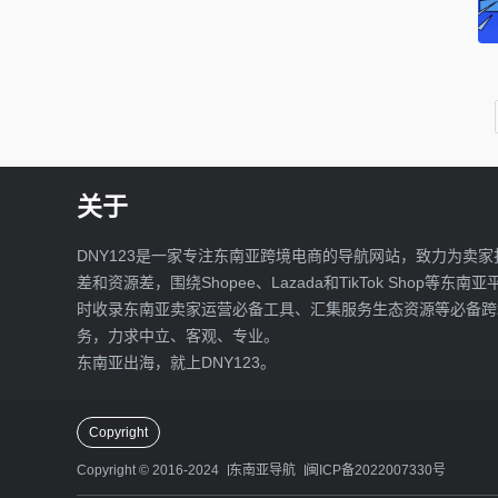
关于
DNY123是一家专注东南亚跨境电商的导航网站，致力为卖家
差和资源差，围绕Shopee、Lazada和TikTok Shop等东南
时收录东南亚卖家运营必备工具、汇集服务生态资源等必备跨
务，力求中立、客观、专业。
东南亚出海，就上DNY123。
Copyright
Copyright © 2016-2024
东南亚导航
闽ICP备2022007330号