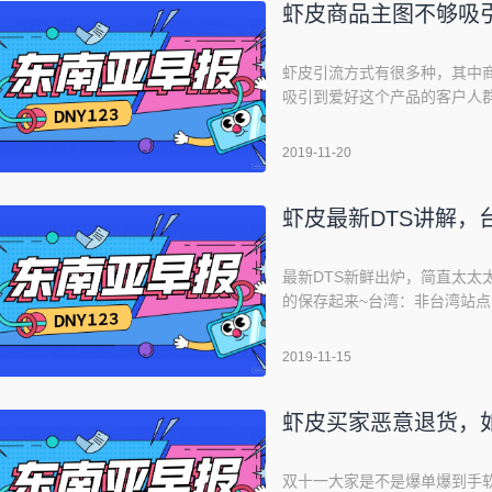
虾皮商品主图不够吸
虾皮引流方式有很多种，其中
吸引到爱好这个产品的客户人
呢？视频格式有没有限制？首先
回复：app下载获取下载方法。
2019-11-20
陆我们的店铺，点击【我的】
虾皮最新DTS讲解，
最新DTS新鲜出炉，简直太
的保存起来~台湾：非台湾站点
2019-11-15
虾皮买家恶意退货，如果
双十一大家是不是爆单爆到手