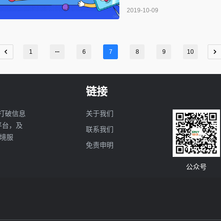
权，如果长时间不登录不操作店
2019-10-09
要藏价？SLS渠道的订
1
6
7
8
9
10
链接
打破信息
关于我们
亚平台，及
联系我们
境服
免责申明
公众号