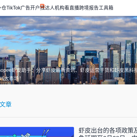
外仓
TikTok广告开户
找达人机构
看直播
跨境报告
工具箱
hopee虾皮助手：分享虾皮最新资讯、虾皮运营干货和虾皮黑
八大市场！
文章
虾皮出台的各项政策及