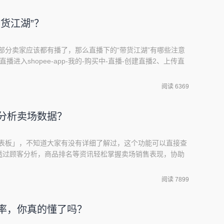
opee首页下方的「每日新发现」中当买家过去曾对某
带货江湖”？
，大部分卖家应该都有播了，那么直播下的“带货江湖”有哪些注意
进入shopee-app-我的-购买中-直播-创建直播2、上传直
:可以直接拍照或从相簿选择-上传直播封面照片(必填项)注意
引用户点击• 以人物呈现：建议占主视觉60-70%• 以
阅读 6369
视觉对称、有设计
何分析卖场数据？
的仪表板」，不知道大家有没有详细了解过，这个功能可以直接查
透过顾客分析，商品排名等资讯轻松掌握卖场销售表现，协助
何进入我的仪表板？进入卖家中心，点选左侧我的仪表板或者
我的仪表板功能一，卖场数据总览 在我的仪表版页面内，可以
阅读 7899
客数，浏览数，订单数，转换率等资讯1.关
回复率，你真的懂了吗？