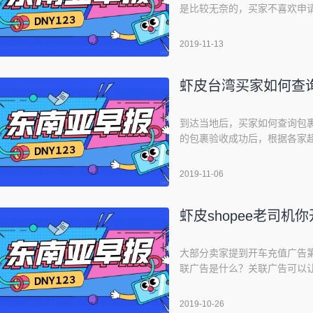
是比较无奈的，买家不喜欢申
的；那其实虾皮购物鼓励当买
过沟通顺利解决。当沟通无效
2019-11-13
申请（原因：未收到商品）】
虾皮台湾买家如何查
到达当地后，买家如何查询包
的包裹验收成功后，根据各家
作天的配送时间。除了包裹配
外，也可以通过《虾皮APP》
2019-11-06
意：包裹配达指定门市时系统
虾皮shopee老司机
大部分卖家提到开车充值广告
联广告是什么？关联广告可以
择在以下版位曝光你的「关联
当买家使用APP或网页浏览其
2019-10-26