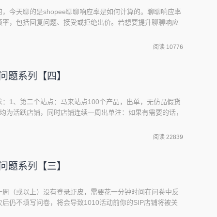
，今天聊的是shopee聊聊响应率是如何计算的。聊聊响应率
频率，包括回复问题、接受或拒绝出价。若想要提升聊聊响应
有聊聊信息（包含出价、贴图等）。聊聊响应率计算方式：过去
信息总量（透过系统自动回复的信息不列入计算）加权计算在过
阅读 10776
聊信息（举例：卖家于过去90天内有100
见问题系列【四】
：1、第二个站点：马来站点100个产品，出单，无仿品假货
铺均为活跃店铺，同时店铺连续一周出单注：如果有需要的话，
\TW\SG），在孵化期内每个站点最多可以各3个店铺新增店铺的要
铺：该站点ADO（日均出单）＞52、第三个店铺：该站点
阅读 22839
新站点店铺开通后，请尽快上传
见问题系列【三】
一周（或以上）没有登录虾皮，需要花一分钟时间在问卷中反
后仍不填写问卷，将会导致1010活动前你的SIP店铺将被关
im/forms/tKq3xCPcDPpcwKq6/fill7天未登录将会对你店铺降