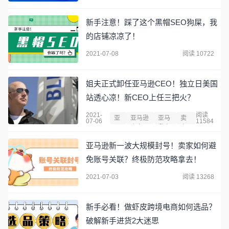
新手注意！踩了这个黑帽SEO狗屎，我
的店铺凉凉了！
2021-07-08
阅读 10722
姐夫正式卸任亚马逊CEO！独立日美国
站透心凉！新CEO上任三把火？
2021-
阅读
亚
亚马逊
亚马
卖
07-06
11584
马
卖家平
逊卖
家
逊
台
家
成
亚马逊新一波大规模封号！卖家如何避
长
免账号关联？终极防范攻略拿去！
2021-07-03
阅读 13268
新手必看！做虾皮跨境电商如何选品？
破解新手进货2大迷思