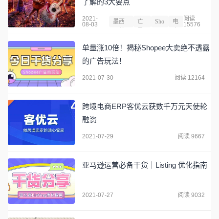
了解的3大要点
2021-
阅读
墨西
亡
Sho
电
08-03
15576
哥货
灵
pee
商
币
节
单量涨10倍！揭秘Shopee大卖绝不透露
的广告玩法！
2021-07-30
阅读 12164
跨境电商ERP客优云获数千万元天使轮
融资
2021-07-29
阅读 9667
亚马逊运营必备干货｜Listing 优化指南
2021-07-27
阅读 9032