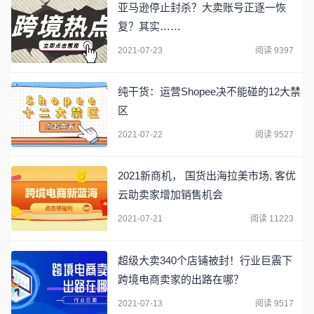
亚马逊停止封杀？大卖账号正逐一恢
复？其实……
2021-07-23
阅读 9397
纯干货：运营Shopee决不能碰的12大禁
区
2021-07-22
阅读 9527
2021新商机， 国货出海拉美市场, 客优
云助卖家增加销售机会
2021-07-21
阅读 11223
超级大卖340个店铺被封！行业巨震下
跨境电商卖家的出路在哪？
2021-07-13
阅读 9517