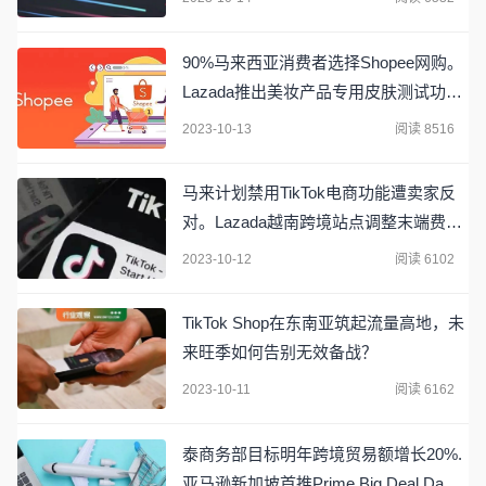
90%马来西亚消费者选择Shopee网购。
Lazada推出美妆产品专用皮肤测试功
能。Meolaa获200万美元种子轮融资
2023-10-13
阅读 8516
马来计划禁用TikTok电商功能遭卖家反
对。Lazada越南跨境站点调整末端费
用。Shopee更新货到付款功能扩大在印
2023-10-12
阅读 6102
尼覆盖范围
TikTok Shop在东南亚筑起流量高地，未
来旺季如何告别无效备战？
2023-10-11
阅读 6162
泰商务部目标明年跨境贸易额增长20%.
亚马逊新加坡首推Prime Big Deal Days