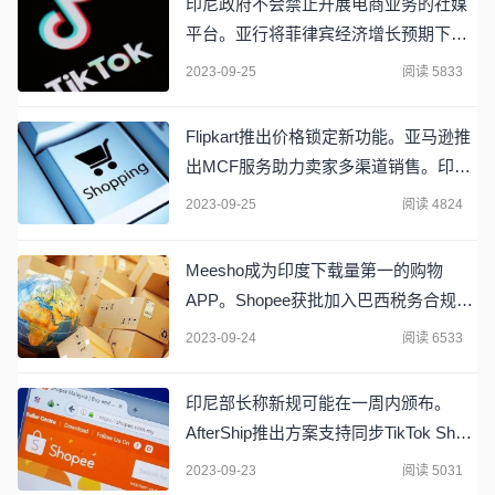
印尼政府不会禁止开展电商业务的社媒
平台。亚行将菲律宾经济增长预期下调
至5.7%。新加坡8月核心通胀放缓至
2023-09-25
阅读 5833
3.4%
Flipkart推出价格锁定新功能。亚马逊推
出MCF服务助力卖家多渠道销售。印度
将笔记本电脑进口限制推迟一年。
2023-09-25
阅读 4824
Meesho成为印度下载量第一的购物
APP。Shopee获批加入巴西税务合规计
划。中国纯电动汽车在泰国电动汽车市
2023-09-24
阅读 6533
场占据主导地位！
印尼部长称新规可能在一周内颁布。
AfterShip推出方案支持同步TikTok Shop
订单信息。Shopee巴西启动新机构活动
2023-09-23
阅读 5031