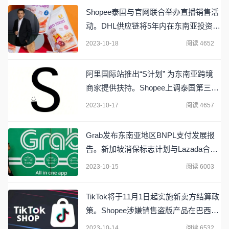
Shopee泰国与官网联合举办直播销售活
动。DHL供应链将5年内在东南亚投资
3.5亿欧元。74.4%巴西消费者在这些平
2023-10-18
阅读 4652
台购物
阿里国际站推出“S计划” 为东南亚跨境
商家提供扶持。Shopee上调泰国第三方
仓佣金费率。Flipkart大促平台访问量超
2023-10-17
阅读 4657
14亿
Grab发布东南亚地区BNPL支付发展报
告。新加坡消保标志计划与Lazada合
作。Flipkar推出商业云提供零售智能解
2023-10-15
阅读 6003
决方案。
TikTok将于11月1日起实施新卖方结算政
策。Shopee涉嫌销售盗版产品在巴西被
点名
2023-10-14
阅读 6532