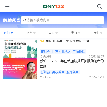
请输入搜索内容
时间
平台
国家
类目
行业
东南亚出海合规实操指南手册
市场类目
东南亚地区
市场概括
安合出海
2025-10-27
颜值 ： 2025 年在新加坡揭开护肤购物者的
面纱
新加披
美妆类目
服饰类目
YouGov
2025-03-11