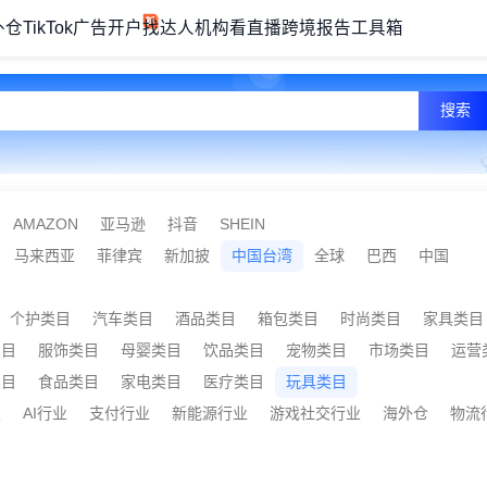
外仓
TikTok广告开户
找达人机构
看直播
跨境报告
工具箱
搜索
AMAZON
亚马逊
抖音
SHEIN
马来西亚
菲律宾
新加披
中国台湾
全球
巴西
中国
个护类目
汽车类目
酒品类目
箱包类目
时尚类目
家具类目
类目
服饰类目
母婴类目
饮品类目
宠物类目
市场类目
运营
类目
食品类目
家电类目
医疗类目
玩具类目
业
AI行业
支付行业
新能源行业
游戏社交行业
海外仓
物流