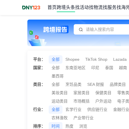
首页
跨境头条
找活动
找物流
找服务
找海
Item
1
of
1
平台：
全部
Shopee
TikTok Shop
Lazada
国家：
全部
东南亚地区
印尼
泰国
越南
墨西哥
类目：
全部
烹饪品类
SEA 财报
品牌类目
美妆类目
家居类目
保健类目
零售
运动类目
市场概括
户外运动
电子
行业：
全部
玄学行业
供应链行业
金融行
农林渔牧
产业带行业
排序：
时间
热度
浏览