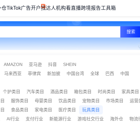
外仓
TikTok广告开户
找达人机构
看直播
跨境报告
工具箱
搜索
AMAZON
亚马逊
抖音
SHEIN
马来西亚
菲律宾
新加披
中国台湾
全球
巴西
中国
个护类目
汽车类目
酒品类目
箱包类目
时尚类目
家具类目
类目
服饰类目
母婴类目
饮品类目
宠物类目
市场类目
运营
类目
食品类目
家电类目
医疗类目
玩具类目
业
AI行业
支付行业
新能源行业
游戏社交行业
海外仓
物流