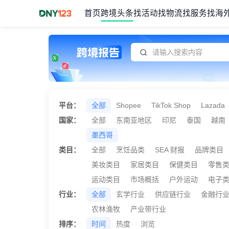
首页
跨境头条
找活动
找物流
找服务
找海
Item
1
of
1
平台：
全部
Shopee
TikTok Shop
Lazada
国家：
全部
东南亚地区
印尼
泰国
越南
墨西哥
类目：
全部
烹饪品类
SEA 财报
品牌类目
美妆类目
家居类目
保健类目
零售
运动类目
市场概括
户外运动
电子
行业：
全部
玄学行业
供应链行业
金融行
农林渔牧
产业带行业
排序：
时间
热度
浏览