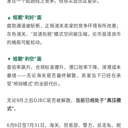
家在一个起跑线上竞争。但现实远比这复杂。
▲ 短期"利好"面
腐败通道被斩断，正规清关卖家的竞争环境有所改善；
灰色清关、"双清包税"模式空间被压缩，劣币驱逐良币
的格局可能松动。
▼ 短期"利空"面
查验率飙升、合规标准骤升、港口效率下降、滞港成本
暴增——无论海关是否最终解散，卖家当下已经在承
受"地狱模式"的全部代价。
无论9月之后DJBC是否被解散，
当前已经处于"高压模
式"
。
6月8日至7月31日，海关、贸易部、警方、反走私、税