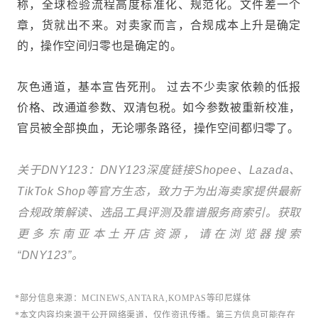
称，全球检验流程高度标准化、规范化。文件差一个
章，货就出不来。对卖家而言，合规成本上升是确定
的，操作空间归零也是确定的。
灰色通道，基本宣告死刑。 过去不少卖家依赖的低报
价格、改通道参数、双清包税。如今参数被重新校准，
官员被全部换血，无论哪条路径，操作空间都归零了。
关于DNY123：DNY123
深度链接
Shopee、Lazada、
TikTok Shop等官方生态，致力于为出海卖家提供最新
合规政策解读、选品工具评测及靠谱服务商索引。获取
更多东南亚本土开店资源，请在浏览器搜索
“DNY123”。
*部分信息来源：MCINEWS,ANTARA,KOMPAS等印尼媒体
*
本文内容均来源于公开网络渠道，仅作资讯传播。第三方信息可能存在