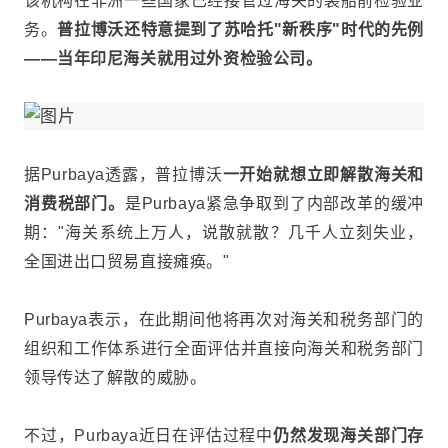
该机构在非洲一些国家已经接管过海关的装船前检验业
务。
普拉博沃还特意提到了苏哈托"新秩序"时代的先例
——当年印尼海关就用过外资检验公司。
据Purbaya透露，普拉博沃
一开始就想立即解散海关和
消费税
部门。
是Purbaya紧急争取到了内部改革的缓冲
期："海关系统上万人，说散就散？几千人立刻失业，
全国进出口贸易直接瘫痪。"
Purbaya表示，在此期间他将再次对海关和税务部门的
组织和工作体系进行全面评估并直接向海关和税务部门
领导传达了解散的威胁。
不过，Purbaya近日在评估过程中
仍然发现海关部门存