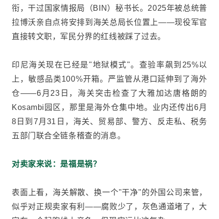
衔，干过国家情报局（BIN）秘书长。2025年被总统普
拉博沃亲自点将安排到海关总局长位置上——现役军官
直接转文职，军民分界的红线被踩了过去。
印尼海关现在已经是"地狱模式"。查验率飙到25%以
上，敏感品类100%开箱。严监管从港口延伸到了海外
仓——6月23日，海关突击检查了大雅加达唐格朗的
Kosambi园区，那里是海外仓集中地。业内还传出6月
8日到7月31日，海关、贸易部、警方、反走私、税务
五部门联合全链条稽查的消息。
对卖家来说：是福是祸？
表面上看，海关解散、换一个"干净"的外国公司来管，
似乎对正规卖家有利——腐败少了，灰色通道堵了，大