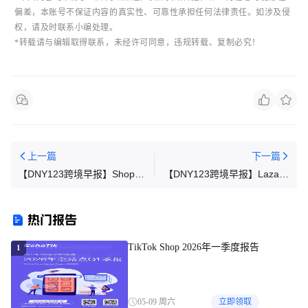
偏差，本账号不保证内容的
真实性
、可靠性承担任何法律责任。如涉及侵
权，请及时联系小编处理。
*转载请与编辑取得联系，
未经许可同意，
违规转载、复制必究！
上一篇
下一篇
【DNY123跨境早报】Shopee
【DNY123跨境早报】Lazada
重调商品数据保存政策；
合作Meta内容生态；9个在菲
TikTok Shop辟谣印尼大规模裁
中国货柜被拦截；不向卖家高
热门报告
员为不实；越南电商增速创十
收费！新电商平台正式上线
年新低
TikTok Shop 2026年一季度报告
1
05-09 周六
立即领取