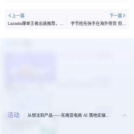
上一篇
下一篇
Lazada爆单王者出装推荐，四
字节抢先快手在海外带货 但出
大核心装备护法双十一
现“海外李佳琦”可能还要一段
时间
热门报告
TikTok Shop 2026年一季度报告
1
05-09 周六
立即领取
东南亚美妆市场机遇（白皮书）
2
09-24 周三
立即领取
活动
从想法到产品——东南亚电商 AI 落地实操大课
东南亚出海合规实操指南手册
3