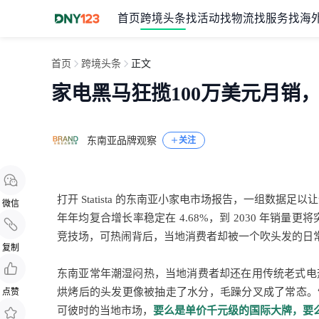
首页
跨境头条
找活动
找物流
找服务
找海
首页
跨境头条
正文
家电黑马狂揽100万美元月销
东南亚品牌观察
关注
打开 Statista 的东南亚小家电市场报告，一组数据足
微信
年年均复合增长率稳定在 4.68%，到 2030 年销量更将突
竞技场，可热闹背后，当地消费者却被一个吹头发的日
复制
东南亚常年潮湿闷热，当地消费者却还在用传统老式电热
烘烤后的头发更像被抽走了水分，毛躁分叉成了常态。
点赞
可彼时的当地市场，
要么是单价千元级的国际大牌，要