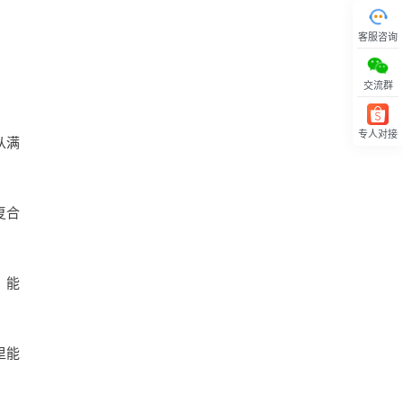
客服咨询
交流群
专人对接
从满
回顶部
复合
，能
里能