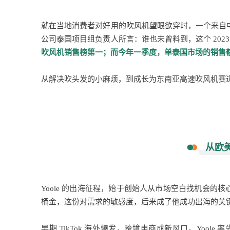
就在当地消费者对好用的吹风机望眼欲穿时，一个来自中
公司泰国项目组负责人所言：谁也未曾料到，这个 202
吹风机销售榜第一
；而今年一季度，单泰国市场
的销售额
从解决吹头发的小麻烦，到成长为东南亚高速吹风机赛道标
从欧
Yoole 的出海征程，始于创始人从市场空白找机会的
桶金，这份对需求的敏感度，后来成了他成功出海的关
早期 TikTok 海外爆发，跨境电商成新风口。Yool