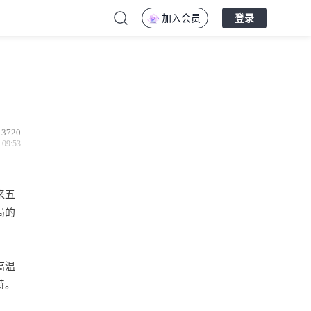
加入会员
登录
3720
 09:53
来五
局的
高温
待。