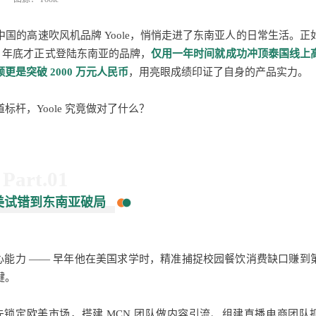
国的高速吹风机品牌 Yoole，悄悄走进了东南亚人的日常生活。正
3 年底才正式登陆东南亚的品牌，
仅用一年时间就成功冲顶泰国线上
更是突破 2000 万元人民币
，用亮眼成绩印证了自身的产品实力。
杆，Yoole 究竟做对了什么
？
Part.01
美试错到东南亚破局
核心能力 —— 早年他在美国求学时，精准捕捉校园餐饮消费缺口赚到
键。
e 率先锁定欧美市场，搭建 MCN 团队做内容引流、组建直播电商团队