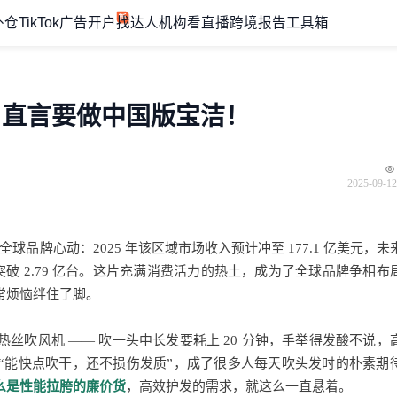
外仓
TikTok广告开户
找达人机构
看直播
跨境报告
工具箱
，直言要做中国版宝洁！
2025-09-12
以让全球品牌心动：
2025 年该区域市场收入预计冲至 177.1 亿美元，未
破 2.79 亿台。
这片充满消费活力的热土，成为了全球品牌争相布
常烦恼绊住了脚。
丝吹风机 —— 吹一头中长发要耗上 20 分钟，手举得发酸不说，
“能快点吹干，还不损伤发质”，成了很多人每天吹头发时的朴素期
么是性能拉胯的廉价货
，高效护发的需求，就这么一直悬着。