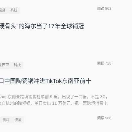
1.2% 回落到 2026 年一季度的 13% 左右—— 主动弃份额，
阅读 863
直播
系统
odata研究机构解释：同期 vivo 均价明显上升，涨幅居厂商
。它并非做不下去，而是退出低端拉锯、把资源压向更高价位
硬骨头”的海尔当了17年全球销冠
可持续的路。
阅读 728
来西亚
科技
中国陶瓷锅冲进TikTok东南亚前十
ikTok Shop东南亚跨境销售榜单前 9 里，出现了一口锅。不是 3C，
自杭州的陶瓷锅，单日卖出 11 万美元，把一票跨境消费电
ef这口锅的品牌叫Redchef。2022 年在杭州创立，最初只是
东南亚市场几乎无人知晓。三年之后，凭借通过 FDA 与
阅读 986
厨房
流量
，Redchef 登顶 TikTok Shop 锅具品类市场份额第一。一
类冠军。这一切，要从四年前的一步选择讲起。