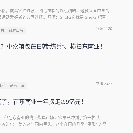
乔格，戴着它冲过波士顿马拉松的终点线时，这款来自中国的
动爱好者的共同选择。图源：Shokz它就是 Shokz 韶音
销量第一，2024 年全球市占率逼近 70% 的骨传导龙头。这
阅读 1120
为全球巨头的品牌，如今把这份经过全球顶级赛事验证的专业
耳机
品牌出海
人知道，这个如今风靡全球运动圈的品牌，起点只是三位理工
一场赌上企业全部未来的九年技术豪赌。
单？小众箱包在日韩“练兵”、横扫东南亚！
阅读 2327
律宾
品牌出海
杀疯了，在东南亚一年捞走2.9亿元！
个名字，但在东南亚的线上炊具市场，它早已冲到了第一梯队 ——
苏泊尔、美的这些国内巨头。这个在国内几乎 “隐形” 的品
21.56 亿元人民币，其中，仅东南亚地区，就贡献了 2.9 亿元