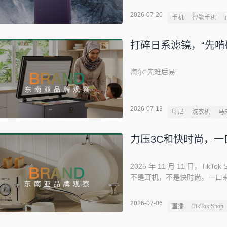
市场份额却从 2020 年巅峰的 2
2026-07-20
手机
智能手机
在手机行业并不多见。图源：kal
前列。份额在缩，每部更值钱
打碎日系滤镜，“先啃
段 —— 一条更慢、更难、更
海尔“先难后易”
2026-07-13
印尼
洗衣机
马
力压3C和快时尚，一口
2025 年 11 月 11 日，T
不是耳机，不是快时尚。一口来
子品牌甩在身后。图源：Redch
一家代工厂的自有品牌试水，在
2026-07-06
直播
TikTok Shop
SGS 双重认证的陶瓷涂层核心技术
个零基础的品牌，三年做到品