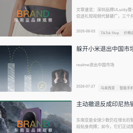
文章速览：深圳品牌ULucky靠
侣送礼短视频代替硬广，三个月
市场，下一步要把中式养生卖向整个东
忽然热闹起来。欧美年轻人跟
2026-08-03
TikTok Shop
价格
式"当成一种新潮标签来追。
在中国以南，这种生活方式早已
躲开小米退出中国市
玻璃门被陆续推开。
realme退出中国市场
2026-07-27
马来西亚
智能手
主动撤退反成印尼热销
东南亚是全球少数仍在增长的智
段贴身肉搏；如今，它们正试图撕
年，vivo 在印尼 TikTok