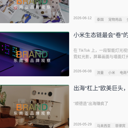
2026-06-12
泰国
宠物用品
小米生态链最会“卷”
在 TikTok 上，一段智能
霓虹光影，屏幕画面与墙面灯
频最终斩获 230 万播放、1
求的电竞房！”“求购买链接，现
2026-06-08
流量
小米
电商
国智能照明品牌Yeelight
都是其精准踩中当地需求的证
出海“杠上”欧美巨头
“顺德造”出海赚疯了
2026-05-29
马来西亚
菲律宾