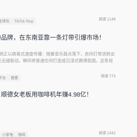
阅读 1149
全球化
TikTok Shop
的品牌，在东南亚靠一条灯带引爆市场！
灯光视频正以病毒式速度传播：随着音乐鼓点落下，房间灯带流转出
光无缝联动，瞬间将普通空间打造成沉浸式赛博氛围。这条视
6 万点赞，评论区被东南亚年轻人的热情淹没：“这就是我梦寐以
在就想拥有！”图源：TikTok这并非偶然的流量爆发，而是中
阅读 773
平台
普惠
（易来）深耕东南亚市场的必然结果 —— 每一次用户的热烈反馈，
明。
，顺德女老板用咖啡机年赚4.98亿！
阅读 1442
小家电
咖啡