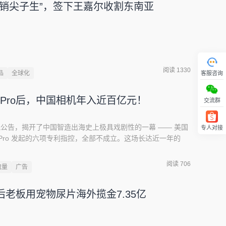
营销尖子生”，签下王嘉尔收割东南亚
阅读 1330
品
全球化
客服咨询
oPro后，中国相机年入近百亿元！
交流群
的一纸公告，揭开了中国智造出海史上极具戏剧性的一幕 —— 美国
专人对接
回顶部
Pro 发起的六项专利指控，全部不成立。这场长达近一年的
画上句号。要知道，337 调查向来被视为中国企业出海的 “头号
ro 意图用六项专利发起 “饱和式狙击”，影石砸下 1000 万美
阅读 706
流量
广告
，全部打穿。图源：影石更耐人寻味的是另一组数字：官司打着
 98.58 亿元，逼近百亿大关，同比增长 76.85%；海外营收
后老板用宠物尿片海外揽金7.35亿
%。