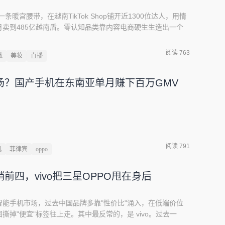
一条暖宫腰带，在越南TikTok Shop铺开近1300位达人，用情
卖到485亿越南盾。零认知品类靠内容电商硬生生造出一个
南亚。2026年开始，TikTok上#Chinamaxxing的话题
着视频学中国人喝热水、做热敷、练中医养生，把"中国生活方
阅读 763
战
美妆
直播
中式养生第一次以如此具体的姿态，进入海外年轻人的屏幕。而
落地生根。图源：TikTok在越南，傍晚六点，艾灸理疗馆的
场？国产手机在东南亚单月赚下百万GMV
阅读 791
机
菲律宾
oppo
前四，vivo把三星OPPO甩在身后
能手机市场，过去中国品牌多靠"性价比"涌入，在低端价位
掉"便宜"标签往上走。其中最反常的，是 vivo。过去一
 小店卖出超 25 万件，成交额高达2.60 亿元。可同一时间，它的印尼