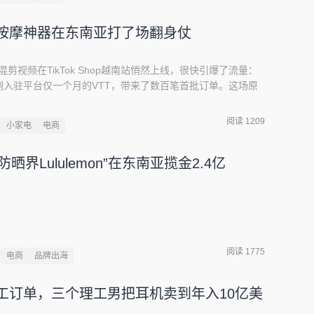
！按摩神器在东南亚打了场翻身仗
 秒的混剪视频在TikTok Shop越南站悄然上线，很快引爆了流量：
入驻平台仅一个月的VTT，带来了数百笔首批订单。这场原
意外地为品牌敲开了东南亚蓝海的大门。很少有人知道，这个
未来原子树科技。自 2011 年创立以来，这家企业便深耕个
阅读 1209
小家电
电商
速吹风机等产品，在国内市场创下了年销超 15 亿元的成
内容运营能力。
界Lululemon”在东南亚揽金2.4亿
阅读 1775
电商
品牌出海
代工订单，三个理工男把耳机卖到年入10亿美