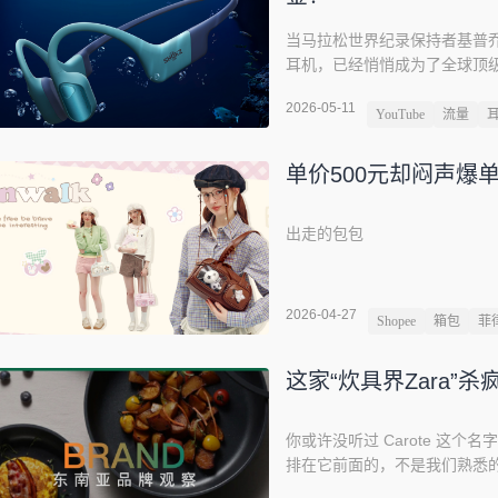
当马拉松世界纪录保持者基普
耳机，已经悄悄成为了全球顶级运
—— 连续两年拿下全球运动耳机
2026-05-11
个用二十年从深圳代工厂成长
YouTube
流量
体验，带到了东南亚。很少有
男的 25 万元启动资金，和
单价500元却闷声爆
出走的包包
2026-04-27
Shopee
箱包
菲
这家“炊具界Zara”
你或许没听过 Carote 这
排在它前面的，不是我们熟悉的
牌，2025 年总营收已经达到 