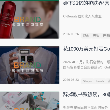
砸下33亿的护肤界“
C-Beauty强势攻入东南亚
2026-06-26
越南
美妆
护肤
花1000万美元打赢G
2026 年 2 月，影石创新
国际贸易委员会终裁落定：Go
337 调查，以影石的全面胜利
路障”，败诉率高达 60%。GoP
2026-06-23
Shopee
Lazada
元应诉 —— 结果，六项指控
打着，影石 2025 年营收干到了
辞掉教书铁饭碗，80
66.76 亿元，占总盘的 69.03 
兜住养宠家庭最不体面的家务