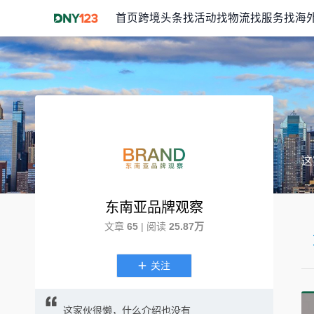
首页
跨境头条
找活动
找物流
找服务
找海
这
东南亚品牌观察
文章
65
| 阅读
25.87万
关注
这家伙很懒，什么介绍也没有