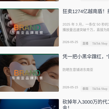
狂卖1274亿越南盾
2025 年 3 月，一条仅 50
播放量迅速突破千万，直接为刚
本只是团队的市场测试演练，
出海黑马的背后，是深圳龙华的
2026-05-25
直播
TikTok Shop
护小家电赛道，靠着按摩仪、高
绩，沉淀了扎实的产品研发与
凭一把小黑伞蹿红，“防晒
防晒生意铺进东南亚
2026-05-15
泰国
TikTok Shop
砍掉年入3000万的
金！