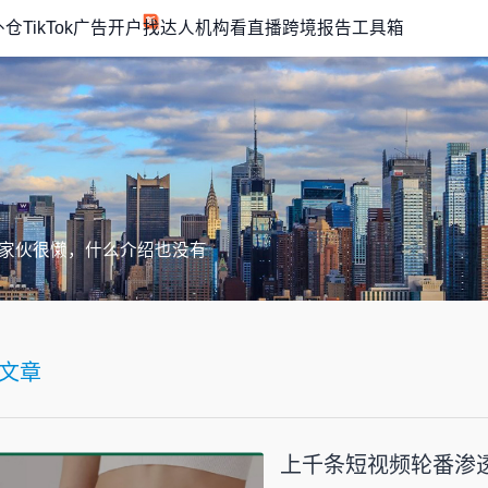
外仓
TikTok广告开户
找达人机构
看直播
跨境报告
工具箱
家伙很懒，什么介绍也没有
文章
上千条短视频轮番渗透