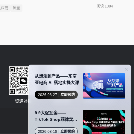
ote很少有人知道，这个在海外爆火的品牌，来自浙江永康，前
阅读 1384
供应链
流量
的，是一对 85 后的 “厂二代” 夫妻。它的成功，不靠百年
，而是一套被业界称为 “炊具界 Zara” 的快反打法，把我
成了全球的品牌竞争力。
从想法到产品——东南
亚电商 AI 落地实操大课
2026-08-27
立即预约
资源对接
卖家社群
服务商商务合作
9.9大促掘金——
TikTok Shop菲律宾外
岛专场闭门沙龙暨达人
2026-08-18
立即预约
选品直播对接会