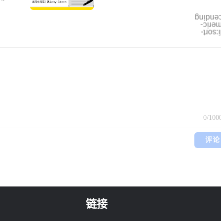
千万货值“中国进口”；印尼知名商圈
0元，
银行卡商
火
别降低
ascend
a 新加
numer
越南自
mdi:so
实名认
战略自
施；世界
等区域监
0
/100
评论
链接