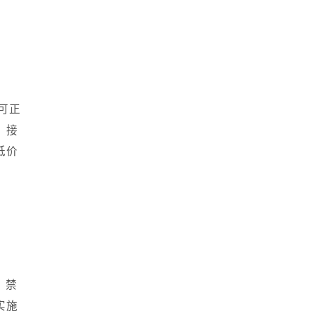
销可正
，接
低价
、禁
实施