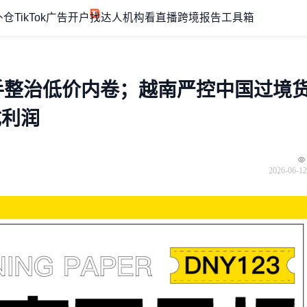
外仓
TikTok广告开户
找达人机构
看直播
跨境报告
工具箱
出手整治低价内卷；越南严控中国过境
成利润
2026-06-12