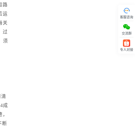
和路
若运
客服咨询
海关
，过
交流群
，须
专人对接
回顶部
司清
4成
德，
不断