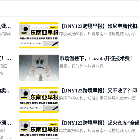
机做成
【DNY123跨境早报】印尼电商代扣
家靠颜
跨境早报60秒，知晓东南亚跨境电商大小事
改期11月1日；TikTok Shop推动印
单量增长2.5倍；上缴1628亿！越南
点管控电商物流链路
天！两
市场温差下，Lazada开征技术费！
讯汇
卖家：它为什么敢这么做
；
动：包
；
条所得
的卖家
【DNY123跨境早报】又不收了？印
 + 店
跨境早报60秒，知晓东南亚跨境电商大小事
再次推迟电商代扣税；泰国电商规模
da 两
计达600亿美元；菲律宾2亿比索肉类
国电商
海关查
库被端
管动态
必须双
【DNY123跨境早报】起火仓库“全
视新闻
讯汇
跨境早报60秒，知晓东南亚跨境电商大小事
强制卖
保”！物流企业硬气回应；马尼拉拦截
再次下
动：包