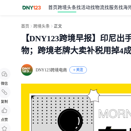
首页
跨境头条
找活动
找物流
找服务
找海
首页
跨境头条
正文
【DNY123跨境早报】印尼
物；跨境老牌大卖补税用掉4
DNY123跨境电商
关注
微信
复制
点赞