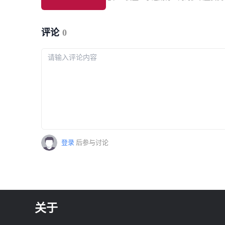
家主播实名认证
调：800公里以上航线每位成人旅客收取7
括 Shopee 越南本土店具备 NFC 技术的
800公里（含）以下收取40元，较此前分
品上架必须提交完整有效资质文件；Lazad
30元和10元。
坡站点紧急更新跨境禁运清单。同时涵盖
评论
0
2027 年 1 月起强制平台完成卖家与主播
证；泰国升级外资代持企业审查；印尼将
然资源单一出口通道制度提前至 9 月实
银行下调菲律宾 2027 年 GDP 增长预期
管动态与行业事件。
登录
后参与讨论
关于