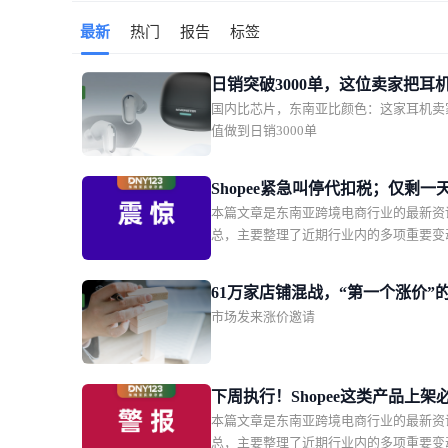
最新
热门
报告
标签
日销突破3000单，这位卖家把耳
国内比芯片，东南亚比颜色：这家耳机卖
了东南亚年轻人的时尚单品
值做到日销3000单
Shopee紧急叫停代扣税；仅剩一
本篇文章是东南亚跨境电商行业的最新资
大平台被点名全面下架这款产品
总，主要整理了近期行业内的多项重要变
Shopee新增两大硬核权益
括印尼 0.5% 电商所得税第三次宣布延期
Shopee 印尼本土店紧急叫停代扣第 22 
61万家店铺混战，“第一个涨价”
税；Shopee 越南站点升级商城、优选及优选
市场发来涨价邀请
瓜分万亿蛋糕
铺权益；越南监管部门要求 Shopee、Laza
大平台限期下架违规产品。同时涵盖了泰
卖家集体向贸易竞争委员会投诉；菲律宾
获两批申报不实的走私烟花爆竹等区域监
下周执行！Shopee这类产品上架
与行业事件。国内机票燃油费再调低据央
本篇文章是东南亚跨境电商行业的最新资
证；Lazada突增禁运品类；越南
报道，8月5日起国内航线机票燃油附加费
总，主要整理了近期行业内的多项重要变