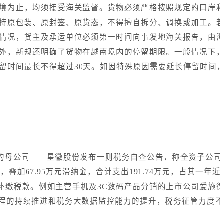
境为止，均须接受海关监督。货物必须严格按照规定的口岸
持原包装、原封签、原货态，不得擅自拆分、调换或加工。
情况，货主及承运单位必须第一时间向事发地海关报告，由
外，新规还明确了货物在越南境内的停留期限。一般情况下
留时间最长不得超过30天。如因特殊原因需要延长停留时间
”的母公司——星徽股份发布一则税务自查公告，称全资子公
万元，叠加67.95万元滞纳金，合计支出191.74万元，占其一年近
补缴税款。例如主营手机及3C数码产品分销的上市公司爱施
工程的持续推进和税务大数据监控能力的提升，税务征管力度