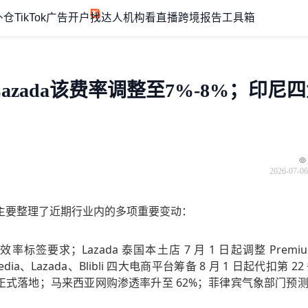
外仓
TikTok广告开户
找达人机构
看直播
跨境报告
工具箱
Lazada该费率调整至7%-8%；印尼
2026-07-06
主要整理了近期行业内的多项重要变动：
率标签要求；Lazada 泰国本土店 7 月 1 日起调整 Premi
dia、Lazada、Blibli 四大电商平台筹备 8 月 1 日起代扣第 22
式落地；马来西亚网购渗透率升至 62%；菲律宾气象部门预测 
。