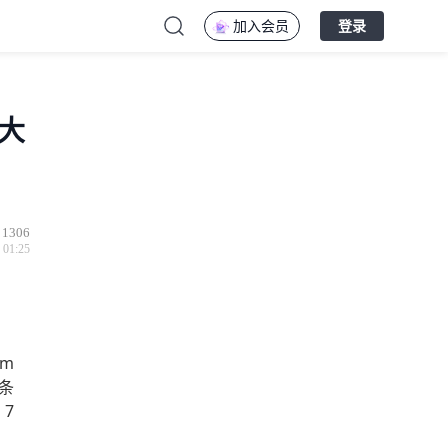
加入会员
登录
四大
1306
 01:25
um
 条
7