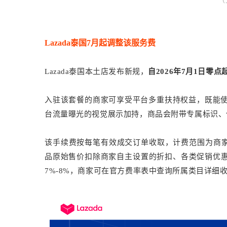
（
重要提醒，受MWELS管制的商品在新加坡销售
水效率标签计划（MWELS）完成注册并贴附用水
Lazada泰国7月起调整该服务费
二、相关商品必须展示 MWELS 标签
Lazada泰国本土店发布新规，
自2026年7月1日零点
（1） 完成 MWELS 商品属性填写
入驻该套餐的商家可享受平台多重扶持权益，既能使用
台流量曝光的视觉展示加持，商品会附带专属标识、
请在 商品（Product） 属性中完整填写以下信息：
该手续费按每笔有效成交订单收取，计费范围为商家通
品牌（Brand）
品原始售价扣除商家自主设置的折扣、各类促销优
MWELS 用水量（MWELS Water Consumption
7%-8%，商家可在官方费率表中查询所属类目详细
注册编号（Registration No.）
MWELS 星级（MWELS Tick Rating）
型号名称（Model Name）