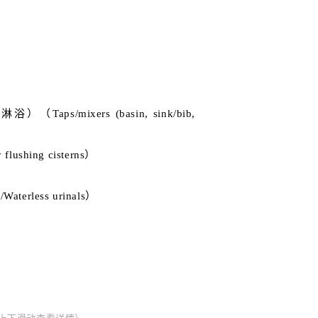
s）
mixers (basin, sink/bib,
ushing cisterns）
）
erless urinals）
）
）