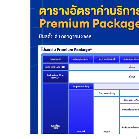
（2）展示 MWELS 标签或完整的用水效率标签信
所有受 MWELS 管制的商品，均须在商品图片旁
标签。若展示空间不足，无法清晰显示 MWEL
息：
品牌（Brand）
MWELS 用水量（MWELS Water Consumption
注册编号（Registration No.）
MWELS 星级（MWELS Tick Rating）
型号名称（Model Name）
（