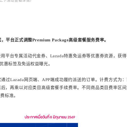
上下滑动查看详情
）
、展示、宣传或供应前，必须根据强制性用
效率标签。
起，平台正式调整Premium Package高级套餐服务费率。
平台专属活动代金券、Lazada特惠免运券等优惠券资源，获得
优惠标签及免运权益曝光。
过Lazada网页端、APP端成功履约派送的订单。计费方式为：
惠后，再乘以对应类目高级套餐手续费率。不同商品类目费率区间
）
收费标准。