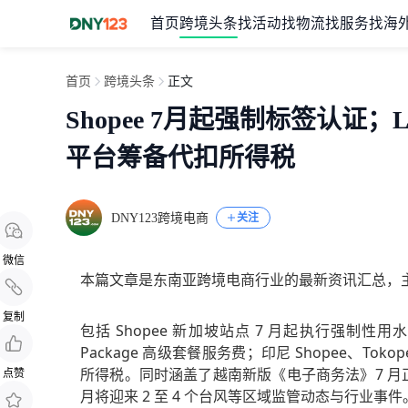
首页
跨境头条
找活动
找物流
找服务
找海
首页
跨境头条
正文
Shopee 7月起强制标签认证；
平台筹备代扣所得税
DNY123跨境电商
关注
微信
本篇文章是东南亚跨境电商行业的最新资讯汇总，
复制
包括 Shopee 新加坡站点 7 月起执行强制性用水效
Package 高级套餐服务费；印尼 Shopee、Tokope
所得税。同时涵盖了越南新版《电子商务法》7 月正
点赞
月将迎来 2 至 4 个台风等区域监管动态与行业事件