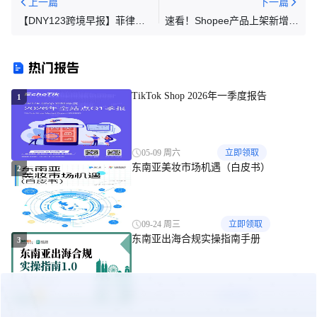
上一篇
下一篇
【DNY123跨境早报】菲律宾
速看！Shopee产品上架新增硬
数字服务税收已达28亿比索；
性要求；Shopee等紧急下架，
越南电商增长超出预期；泰国
超20款产品突遭禁售；泰菲两
热门报告
海关查货特大假烟走私案
国缴获大批量非法品
TikTok Shop 2026年一季度报告
1
05-09 周六
立即领取
东南亚美妆市场机遇（白皮书）
2
09-24 周三
立即领取
东南亚出海合规实操指南手册
3
10-27 周一
立即领取