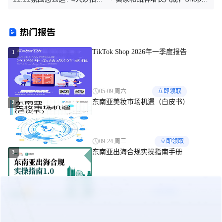
卖家流量爆棚, 高订单转化爆
史上最大11.11大促开启；为
单无忧
提升物流交付效率，新加坡试
热门报告
行快递中心；搭上旅游局的快
车
TikTok Shop 2026年一季度报告
1
05-09 周六
立即领取
东南亚美妆市场机遇（白皮书）
2
09-24 周三
立即领取
东南亚出海合规实操指南手册
3
10-27 周一
立即领取