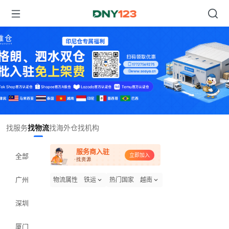
Item
找服务
找物流
找海外仓
找机构
1
of
服务商入驻
1
全部
立即加入
·找资源
广州
物流属性
铁运
热门国家
越南
深圳
厦门